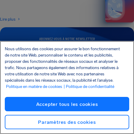
Lire plus
ABONNEZ-VOUS À NOTRE NEWSLETTER
Recevez des astuces et des conseils directement
Nous utilisons des cookies pour assurer le bon fonctionnement
dans votre boîte e-mail
de notre site Web, personnaliser le contenu et les publicités,
proposer des fonctionnalités de réseaux sociaux et analyser le
trafic. Nous partageons également des informations relatives à
Abonnez-vous
votre utilisation de notre site Web avec nos partenaires
spécialisés dans les réseaux sociaux, la publicité et l’analyse.
Politique en matière de cookies
| Politique de confidentialité
Je voudrais recevoir des e-mails de la part d’AirHelp et j’accepte la
Charte
de confidentialité
.
Accepter tous les cookies
AirHelp fait partie de l’Association of Passenger Rights Advocates (APRA), dont la
mission est de promouvoir et de protéger les droits des passagers.
Paramètres des cookies
AIRHELP A ÉTÉ PRÉSENTÉ DANS :