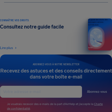
CONNAÎTRE VOS DROITS
Un guide des droits des
passagers aériens
Consultez notre guide facile
ÉDITION 2026
Lire plus
ABONNEZ-VOUS À NOTRE NEWSLETTER
Recevez des astuces et des conseils directement
dans votre boîte e-mail
Abonnez-vous
Je voudrais recevoir des e-mails de la part d’AirHelp et j’accepte la
Charte
de confidentialité
.