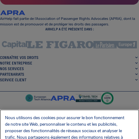
AirHelp fait partie de l’Association of Passenger Rights Advocates (APRA), dont la
mission est de promouvoir et de protéger les droits des passagers.
AIRHELP A ÉTÉ PRÉSENTÉ DANS :
CONNAÎTRE VOS DROITS
NOTRE ENTREPRISE
NOS SERVICES
PARTENARIATS
SERVICE CLIENT
Nous utilisons des cookies pour assurer le bon fonctionnement
de notre site Web, personnaliser le contenu et les publicités,
SocialFacebook
SocialTwitter
SocialInstagram
SocialLinkedin
proposer des fonctionnalités de réseaux sociaux et analyser le
trafic. Nous partageons également des informations relatives à