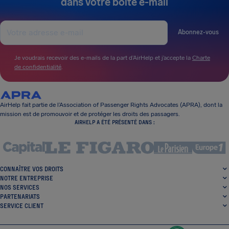
dans votre boîte e-mail
Abonnez-vous
Je voudrais recevoir des e-mails de la part d’AirHelp et j’accepte la
Charte
de confidentialité
.
AirHelp fait partie de l’Association of Passenger Rights Advocates (APRA), dont la
mission est de promouvoir et de protéger les droits des passagers.
AIRHELP A ÉTÉ PRÉSENTÉ DANS :
CONNAÎTRE VOS DROITS
NOTRE ENTREPRISE
NOS SERVICES
PARTENARIATS
SERVICE CLIENT