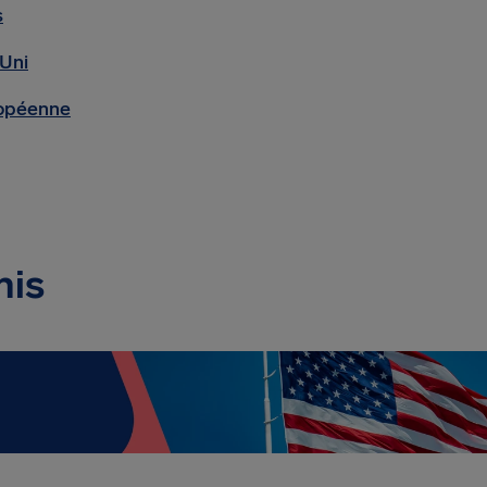
s
Uni
opéenne
nis