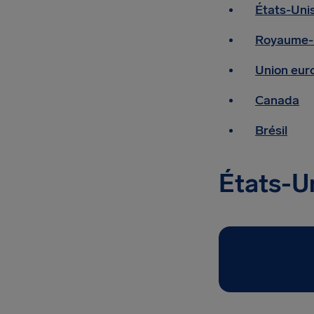
États-Uni
Royaume-
Union eur
Canada
Brésil
États-U