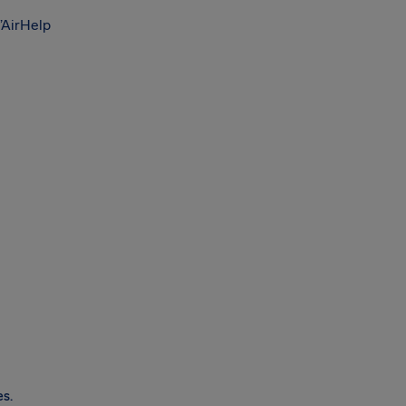
’AirHelp
es.