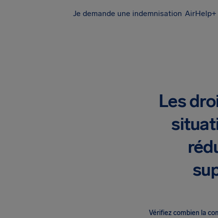
Je demande une indemnisation
AirHelp+ 
Les dro
situat
réd
sup
Vérifiez combien la c