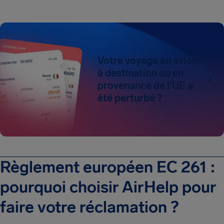
Votre voyage en avion
à destination ou en
provenance de l'UE a
été perturbé ?
Règlement européen EC 261 :
pourquoi choisir AirHelp pour
faire votre réclamation ?