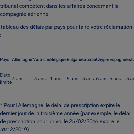
tribunal compétent dans les affaires concernant la
compagnie aérienne.
Tableau des délais par pays pour faire votre réclamation
:
Pays
Allemagne*
Autriche
Belgique
Bulgarie
Croatie
Chypre
Espagne
Est
Date
3 ans
3 ans
1 ans
5 ans
3 ans
6 ans
5 ans
3 a
limite
* Pour l’Allemagne, le délai de prescription expire le
dernier jour de la troisième année (par exemple, le délai
de prescription pour un vol le 25/02/2016 expire le
31/12/2019).