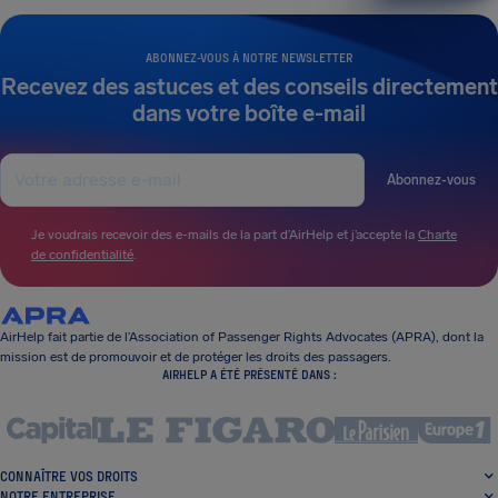
ABONNEZ-VOUS À NOTRE NEWSLETTER
Recevez des astuces et des conseils directement
dans votre boîte e-mail
Abonnez-vous
Je voudrais recevoir des e-mails de la part d’AirHelp et j’accepte la
Charte
de confidentialité
.
AirHelp fait partie de l’Association of Passenger Rights Advocates (APRA), dont la
mission est de promouvoir et de protéger les droits des passagers.
AIRHELP A ÉTÉ PRÉSENTÉ DANS :
CONNAÎTRE VOS DROITS
NOTRE ENTREPRISE