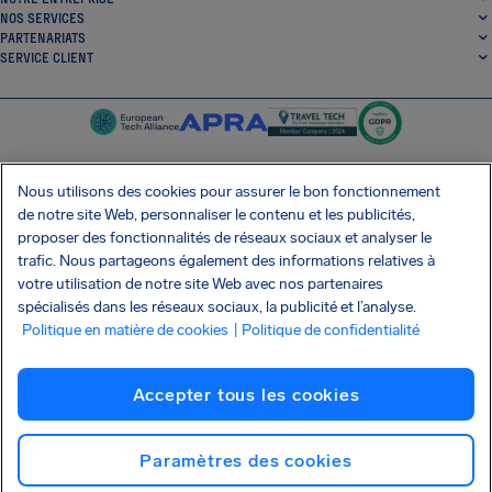
NOS SERVICES
PARTENARIATS
SERVICE CLIENT
Nous utilisons des cookies pour assurer le bon fonctionnement
de notre site Web, personnaliser le contenu et les publicités,
SocialFacebook
SocialTwitter
SocialInstagram
SocialLinkedin
proposer des fonctionnalités de réseaux sociaux et analyser le
trafic. Nous partageons également des informations relatives à
OBTENEZ NOTRE APPLI GRATUITE
votre utilisation de notre site Web avec nos partenaires
spécialisés dans les réseaux sociaux, la publicité et l’analyse.
Politique en matière de cookies
| Politique de confidentialité
Conditions générales
Politique de confidentialité
Cookies
Imprint
Accepter tous les cookies
Attaque de la chaîne d'approvisionnement Shai-Hulud
Résilier le contrat
Français (Canada)
Copyright © 2026 AirHelp
Paramètres des cookies