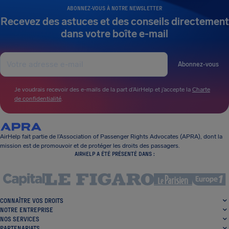
ABONNEZ-VOUS À NOTRE NEWSLETTER
Recevez des astuces et des conseils directement
dans votre boîte e-mail
Abonnez-vous
Je voudrais recevoir des e-mails de la part d’AirHelp et j’accepte la
Charte
de confidentialité
.
AirHelp fait partie de l’Association of Passenger Rights Advocates (APRA), dont la
mission est de promouvoir et de protéger les droits des passagers.
AIRHELP A ÉTÉ PRÉSENTÉ DANS :
CONNAÎTRE VOS DROITS
NOTRE ENTREPRISE
NOS SERVICES
PARTENARIATS