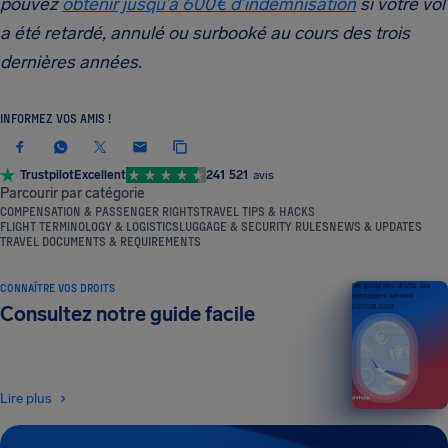
pouvez
obtenir jusqu’à 600€ d’indemnisation
si votre vol
a été retardé, annulé ou surbooké au cours des trois
dernières années.
INFORMEZ VOS AMIS !
Trustpilot
Excellent
241 521
avis
Parcourir par catégorie
COMPENSATION & PASSENGER RIGHTS
TRAVEL TIPS & HACKS
FLIGHT TERMINOLOGY & LOGISTICS
LUGGAGE & SECURITY RULES
NEWS & UPDATES
TRAVEL DOCUMENTS & REQUIREMENTS
CONNAÎTRE VOS DROITS
Un guide des droits des
passagers aériens
Consultez notre guide facile
ÉDITION 2026
Lire plus