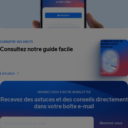
CONNAÎTRE VOS DROITS
Un guide des droits des
passagers aériens
Consultez notre guide facile
ÉDITION 2026
Lire plus
ABONNEZ-VOUS À NOTRE NEWSLETTER
Recevez des astuces et des conseils directement
dans votre boîte e-mail
Abonnez-vous