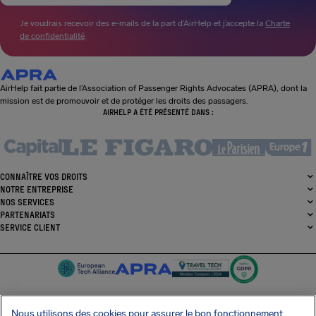
Je voudrais recevoir des e-mails de la part d’AirHelp et j’accepte la
Charte
de confidentialité
.
AirHelp fait partie de l’Association of Passenger Rights Advocates (APRA), dont la
mission est de promouvoir et de protéger les droits des passagers.
AIRHELP A ÉTÉ PRÉSENTÉ DANS :
CONNAÎTRE VOS DROITS
NOTRE ENTREPRISE
NOS SERVICES
PARTENARIATS
SERVICE CLIENT
Nous utilisons des cookies pour assurer le bon fonctionnement