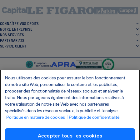
CONNAÎTRE VOS DROITS
NOTRE ENTREPRISE
NOS SERVICES
PARTENARIATS
SERVICE CLIENT
Nous utilisons des cookies pour assurer le bon fonctionnement
de notre site Web, personnaliser le contenu et les publicités,
proposer des fonctionnalités de réseaux sociaux et analyser le
SocialFacebook
SocialTwitter
SocialInstagram
SocialLinkedin
trafic. Nous partageons également des informations relatives à
votre utilisation de notre site Web avec nos partenaires
OBTENEZ NOTRE APPLI GRATUITE
spécialisés dans les réseaux sociaux, la publicité et l’analyse.
Politique en matière de cookies
| Politique de confidentialité
Accepter tous les cookies
Conditions générales
Politique de confidentialité
Cookies
Imprint