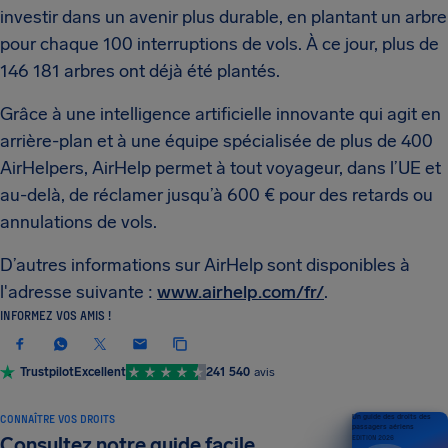
investir dans un avenir plus durable, en plantant un arbre
pour chaque 100 interruptions de vols. À ce jour, plus de
146 181 arbres ont déjà été plantés.
Grâce à une intelligence artificielle innovante qui agit en
arrière-plan et à une équipe spécialisée de plus de 400
AirHelpers, AirHelp permet à tout voyageur, dans l’UE et
au-delà, de réclamer jusqu’à 600 € pour des retards ou
annulations de vols.
D’autres informations sur AirHelp sont disponibles à
l'adresse suivante :
www.airhelp.com/fr/
.
INFORMEZ VOS AMIS !
Trustpilot
Excellent
241 540
avis
CONNAÎTRE VOS DROITS
Un guide des droits des
passagers aériens
Consultez notre guide facile
ÉDITION 2026