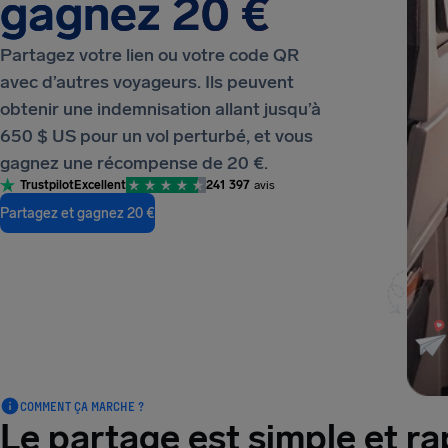
gagnez 20 €
Partagez votre lien ou votre code QR
avec d’autres voyageurs. Ils peuvent
obtenir une indemnisation allant jusqu’à
650 $ US pour un vol perturbé, et vous
gagnez une récompense de 20 €.
Trustpilot
Excellent
241 397
avis
Partagez et gagnez 20 €
COMMENT ÇA MARCHE ?
Le partage est simple et ra