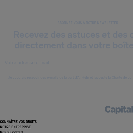
ABONNEZ-VOUS À NOTRE NEWSLETTER
Recevez des astuces et des c
directement dans votre boîte
Je voudrais recevoir des e-mails de la part d’AirHelp et j’accepte la
Charte de con
CONNAÎTRE VOS DROITS
NOTRE ENTREPRISE
NOS SERVICES