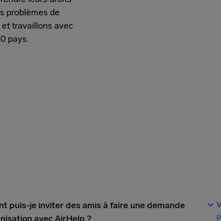
rs problèmes de
et travaillons avec
30 pays.
 puis-je inviter des amis à faire une demande
V
p
nisation avec AirHelp ?