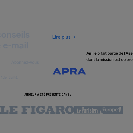
onseils
Lire plus
 e-mail
AirHelp fait partie de l’
dont la mission est de pr
Abonnez-vous
fidentialité
.
AIRHELP A ÉTÉ PRÉSENTÉ DANS :