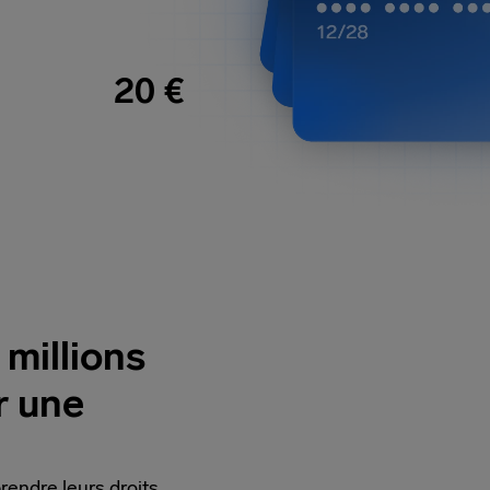
20 €
 millions
r une
endre leurs droits