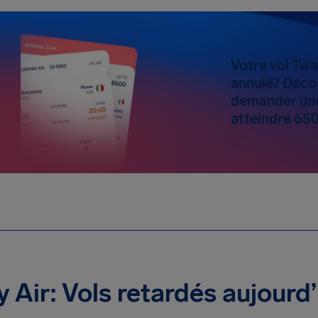
Votre vol Twa
annulé? Déco
demander une
atteindre 65
 Air: Vols retardés aujourd’