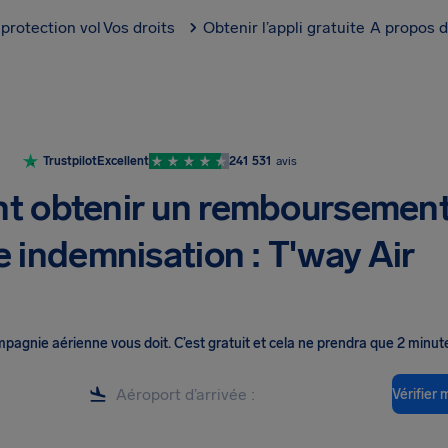
protection vol
Vos droits
Obtenir l’appli gratuite
A propos d
Trustpilot
Excellent
241 531
avis
 obtenir un remboursemen
e indemnisation : T'way Air
ompagnie aérienne vous doit
.
C’est gratuit et cela ne prendra que 2 minut
Vérifier