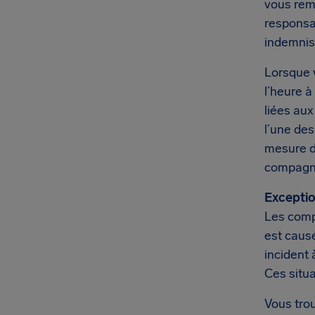
vous rem
responsa
indemnis
Lorsque 
l’heure à
liées aux
l’une de
mesure d
compagni
Exceptio
Les comp
est causé
incident 
Ces situ
Vous trou