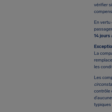
vérifier 
compensa
En vertu 
passager 
14 jours
a
Exceptio
La compag
remplacem
les condi
Les comp
circonst
contrôle 
d’aucune
typiques 