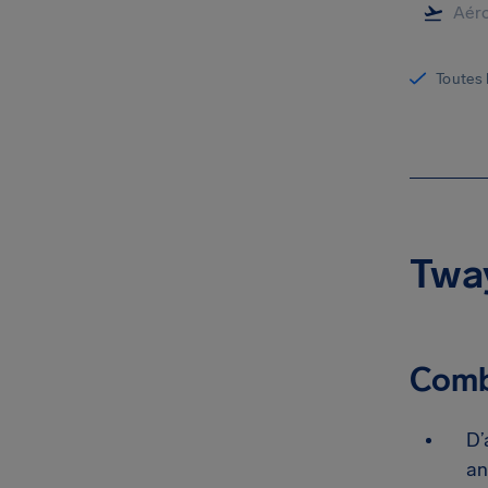
Toutes 
Tway
Combi
D’
an