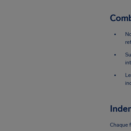
Combi
No
re
Su
in
Le
in
Indem
Chaque fo