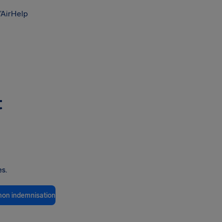
’AirHelp
t
es.
 mon indemnisation