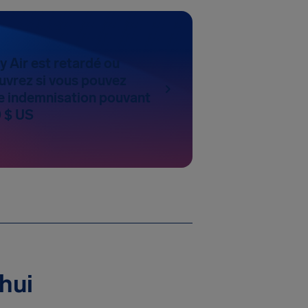
y Air est retardé ou
uvrez si vous pouvez
 indemnisation pouvant
0 $ US
hui