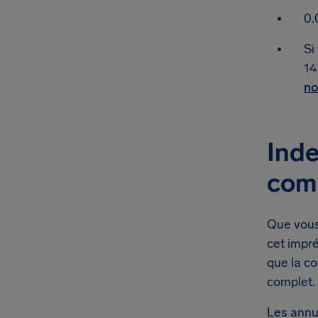
0.
Si
14
no
Inde
com
Que vous 
cet impr
que la c
complet.
Les annu