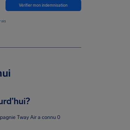
Vérifier mon indemnisation
rais
hui
urd’hui?
mpagnie Tway Air a connu 0