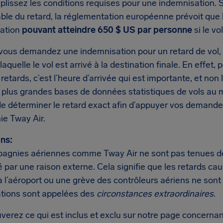
plissez les conditions requises pour une indemnisation. 
ble du retard, la réglementation européenne prévoit que 
ation
pouvant atteindre 650 $ US par personne
si le vo
vous demandez une indemnisation pour un retard de vol, 
 laquelle le vol est arrivé à la destination finale. En effe
 retards, c’est l’heure d’arrivée qui est importante, et no
s plus grandes bases de données statistiques de vols a
e déterminer le retard exact afin d’appuyer vos demande
e Tway Air.
ns:
agnies aériennes comme Tway Air ne sont pas tenues de v
 par une raison externe. Cela signifie que les retards ca
à l’aéroport ou une grève des contrôleurs aériens ne sont
ations sont appelées des
circonstances extraordinaires
.
verez ce qui est inclus et exclu sur notre page concernan