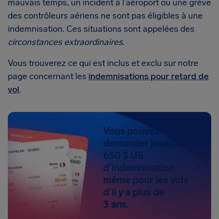
mauvais temps, un incident à l’aéroport ou une grève
des contrôleurs aériens ne sont pas éligibles à une
indemnisation. Ces situations sont appelées des
circonstances extraordinaires
.
Vous trouverez ce qui est inclus et exclu sur notre
page concernant les
indemnisations pour retard de
vol
.
Vous pouvez
demander jusqu’à
650 $ US
d’indemnisation
même pour les vols
d’il y a plus de
3 ans.