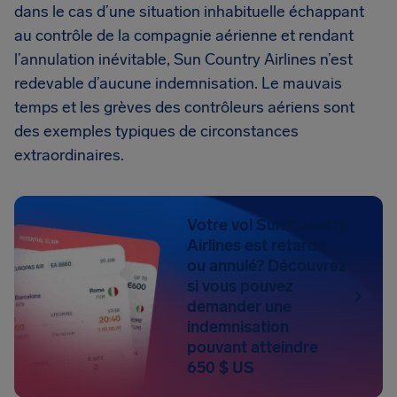
dans le cas d’une situation inhabituelle échappant
au contrôle de la compagnie aérienne et rendant
l’annulation inévitable, Sun Country Airlines n’est
redevable d’aucune indemnisation. Le mauvais
temps et les grèves des contrôleurs aériens sont
des exemples typiques de circonstances
extraordinaires.
Votre vol Sun Country
Airlines est retardé
ou annulé? Découvrez
si vous pouvez
demander une
indemnisation
pouvant atteindre
650 $ US