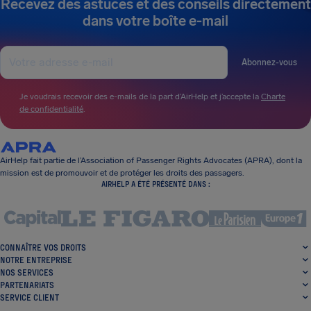
Recevez des astuces et des conseils directement
dans votre boîte e-mail
Abonnez-vous
Je voudrais recevoir des e-mails de la part d’AirHelp et j’accepte la
Charte
de confidentialité
.
AirHelp fait partie de l’Association of Passenger Rights Advocates (APRA), dont la
mission est de promouvoir et de protéger les droits des passagers.
AIRHELP A ÉTÉ PRÉSENTÉ DANS :
CONNAÎTRE VOS DROITS
NOTRE ENTREPRISE
NOS SERVICES
PARTENARIATS
SERVICE CLIENT