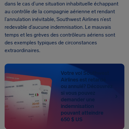
dans le cas d’une situation inhabituelle échappant
au contrôle de la compagnie aérienne et rendant
l’annulation inévitable, Southwest Airlines n’est
redevable d’aucune indemnisation. Le mauvais
temps et les grèves des contrôleurs aériens sont
des exemples typiques de circonstances
extraordinaires.
Votre vol Southwest
Airlines est retardé
ou annulé? Découvrez
si vous pouvez
demander une
indemnisation
pouvant atteindre
650 $ US