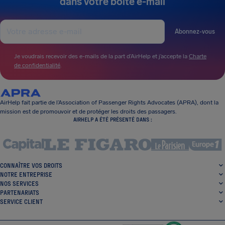
dans votre boîte e-mail
Abonnez-vous
Je voudrais recevoir des e-mails de la part d’AirHelp et j’accepte la
Charte
de confidentialité
.
AirHelp fait partie de l’Association of Passenger Rights Advocates (APRA), dont la
mission est de promouvoir et de protéger les droits des passagers.
AIRHELP A ÉTÉ PRÉSENTÉ DANS :
CONNAÎTRE VOS DROITS
NOTRE ENTREPRISE
NOS SERVICES
PARTENARIATS
SERVICE CLIENT