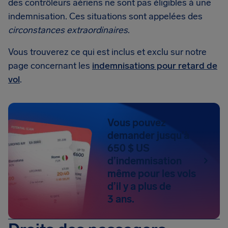
des contrôleurs aériens ne sont pas éligibles à une
indemnisation. Ces situations sont appelées des
circonstances extraordinaires
.
Vous trouverez ce qui est inclus et exclu sur notre
page concernant les
indemnisations pour retard de
vol
.
Vous pouvez
demander jusqu’à
650 $ US
d’indemnisation
même pour les vols
d’il y a plus de
3 ans.