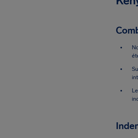
Keny
Combi
No
ét
Su
in
Le
in
Indem