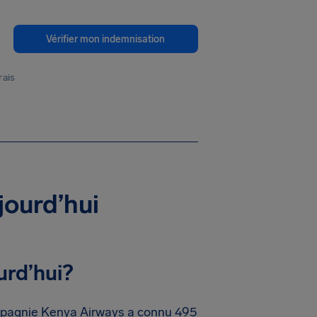
Vérifier mon indemnisation
rais
jourd’hui
urd’hui?
ompagnie Kenya Airways a connu 495