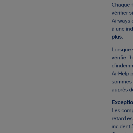
Chaque fo
vérifier 
Airways 
à une in
plus
.
Lorsque 
vérifie l
d’indemni
AirHelp 
sommes d
auprès d
Exceptio
Les comp
retard es
incident 