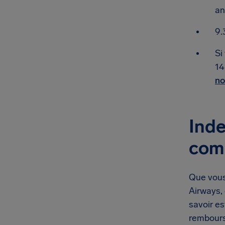
an
9.
Si
14
no
Inde
com
Que vous
Airways,
savoir e
rembour