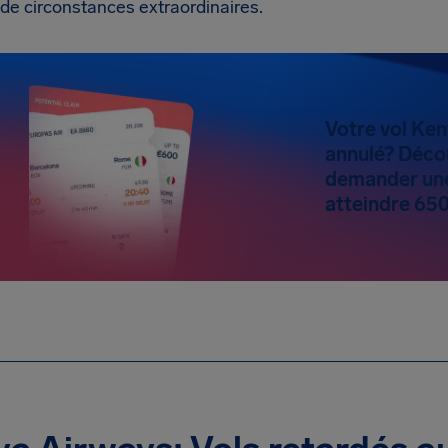
de circonstances extraordinaires.
Votre vol Ken
annulé? Déco
demander une
atteindre 65