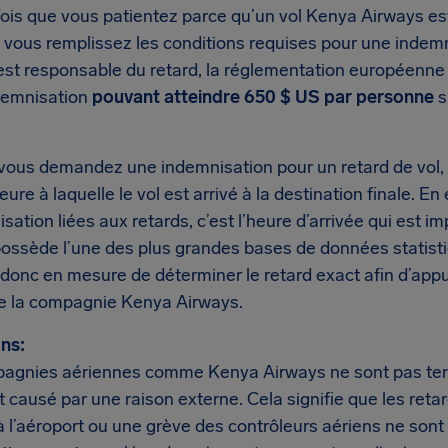
is que vous patientez parce qu’un vol Kenya Airways est 
si vous remplissez les conditions requises pour une inde
est responsable du retard, la réglementation européenne 
demnisation
pouvant atteindre 650 $ US par personne
s
vous demandez une indemnisation pour un retard de vol
’heure à laquelle le vol est arrivé à la destination finale. 
sation liées aux retards, c’est l’heure d’arrivée qui est i
possède l’une des plus grandes bases de données statist
onc en mesure de déterminer le retard exact afin d’ap
e la compagnie Kenya Airways.
ns:
agnies aériennes comme Kenya Airways ne sont pas tenue
t causé par une raison externe. Cela signifie que les ret
à l’aéroport ou une grève des contrôleurs aériens ne sont