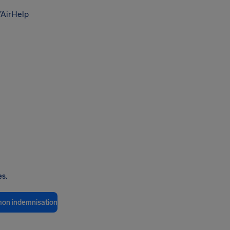
’AirHelp
es.
 mon indemnisation