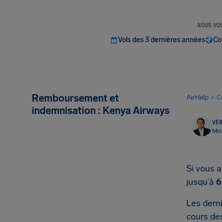
NOUS VOU
Vols des 3 dernières années
Co
Remboursement et
AirHelp
C
indemnisation : Kenya Airways
VÉR
Mis
Si vous 
jusqu’à
6
Les dern
cours des