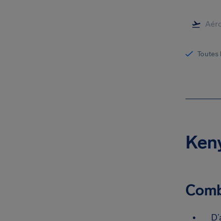
Toutes 
Keny
Combi
D’