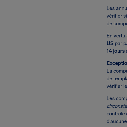
Les annu
vérifier
de compe
En vertu
US
par p
14 jours
a
Exceptio
La compa
de rempl
vérifier 
Les comp
circonst
contrôle 
d’aucune