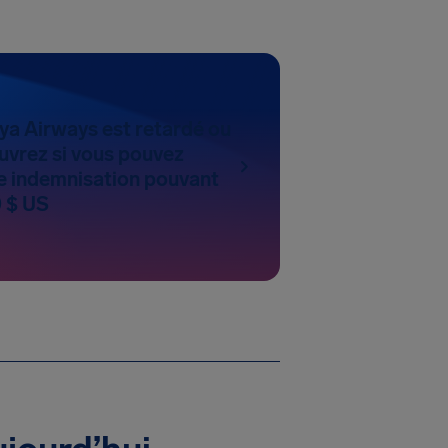
ya Airways est retardé ou
uvrez si vous pouvez
 indemnisation pouvant
0 $ US