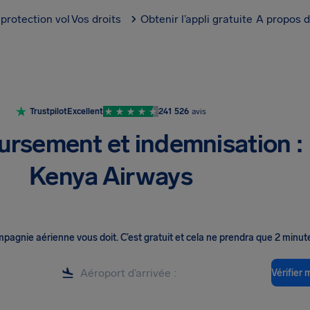
protection vol
Vos droits
Obtenir l’appli gratuite
A propos d
Trustpilot
Excellent
241 526
avis
rsement et indemnisation :
Kenya Airways
ompagnie aérienne vous doit
.
C’est gratuit et cela ne prendra que 2 minut
Vérifier