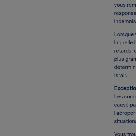
vous remp
responsa
indemnis
Lorsque v
laquelle 
retards, 
plus gra
détermin
Israir.
Exceptio
Les comp
causé par
l’aéropor
situatio
Vous trou