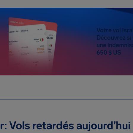
Votre vol Isra
Découvrez si
une indemnis
650 $ US
ir: Vols retardés aujourd’hui