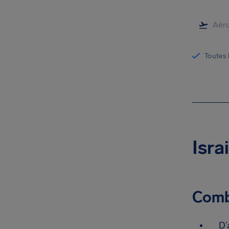
Toutes 
Isra
Combi
D’