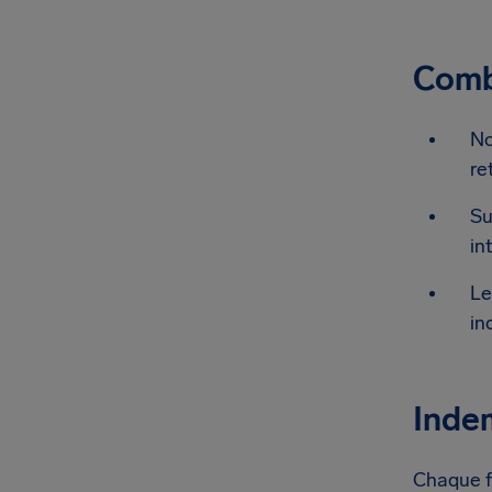
Combi
No
re
Su
in
Le
in
Indem
Chaque fo