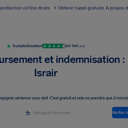
protection vol
Vos droits
Obtenir l’appli gratuite
A propos d
Trustpilot
Excellent
241 540
avis
rsement et indemnisation :
Israir
ompagnie aérienne vous doit
.
C’est gratuit et cela ne prendra que 2 minut
Vérifier