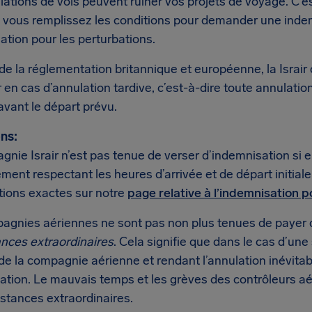
lations de vols peuvent ruiner vos projets de voyage. C’
si vous remplissez les conditions pour demander une indem
tion pour les perturbations.
de la réglementation britannique et européenne, la Israir 
en cas d’annulation tardive, c’est-à-dire toute annulati
vant le départ prévu.
ns:
nie Israir n’est pas tenue de verser d’indemnisation si e
ent respectant les heures d’arrivée et de départ initial
tions exactes sur notre
page relative à l’indemnisation p
agnies aériennes ne sont pas non plus tenues de payer 
ances extraordinaires
. Cela signifie que dans le cas d’une
de la compagnie aérienne et rendant l’annulation inévitabl
ation. Le mauvais temps et les grèves des contrôleurs a
stances extraordinaires.