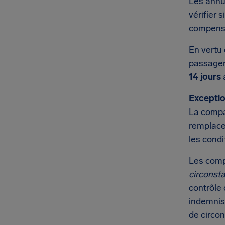
Les annu
vérifier 
compensa
En vertu 
passager 
14 jours
a
Exceptio
La compag
remplacem
les condi
Les comp
circonst
contrôle 
indemnis
de circon