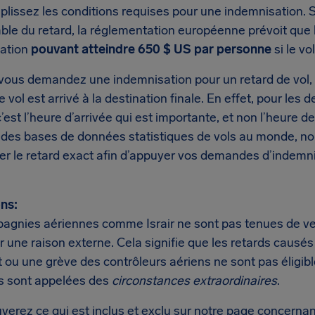
lissez les conditions requises pour une indemnisation. Si
ble du retard, la réglementation européenne prévoit que 
ation
pouvant atteindre 650 $ US par personne
si le vo
ous demandez une indemnisation pour un retard de vol, la
le vol est arrivé à la destination finale. En effet, pour l
c’est l’heure d’arrivée qui est importante, et non l’heure 
ndes bases de données statistiques de vols au monde, 
er le retard exact afin d’appuyer vos demandes d’indemn
ns:
agnies aériennes comme Israir ne sont pas tenues de vers
 une raison externe. Cela signifie que les retards causés
t ou une grève des contrôleurs aériens ne sont pas éligib
ns sont appelées des
circonstances extraordinaires
.
verez ce qui est inclus et exclu sur notre page concernan