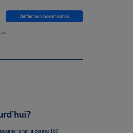
Vérifier mon indemnisation
rais
urd’hui?
pagnie Israir a connu 167