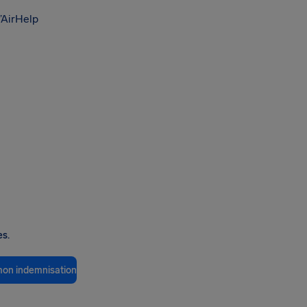
’AirHelp
es.
 mon indemnisation