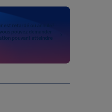
ir est retardé ou annulé?
 vous pouvez demander
ation pouvant atteindre