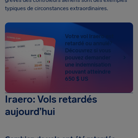
grèves des contrôleurs aériens sont des exemples
typiques de circonstances extraordinaires.
Votre vol Iraero est
retardé ou annulé?
Découvrez si vous
pouvez demander
une indemnisation
pouvant atteindre
650 $ US
Iraero: Vols retardés
aujourd’hui