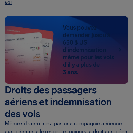
vol
.
Vous pouvez
demander jusqu’à
650 $ US
d’indemnisation
même pour les vols
d’il y a plus de
3 ans.
Droits des passagers
aériens et indemnisation
des vols
Même si Iraero n'est pas une compagnie aérienne
européenne, elle respecte toujours le droit européen