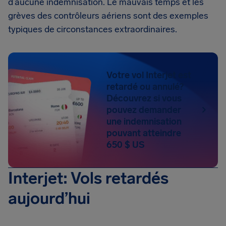
d’aucune indemnisation. Le mauvais temps et les
grèves des contrôleurs aériens sont des exemples
typiques de circonstances extraordinaires.
Votre vol Interjet est
retardé ou annulé?
Découvrez si vous
pouvez demander
une indemnisation
pouvant atteindre
650 $ US
Interjet: Vols retardés
aujourd’hui