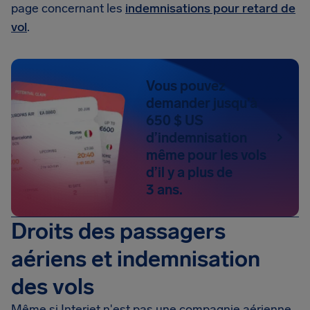
page concernant les
indemnisations pour retard de
vol
.
Vous pouvez
demander jusqu’à
650 $ US
d’indemnisation
même pour les vols
d’il y a plus de
3 ans.
Droits des passagers
aériens et indemnisation
des vols
Même si Interjet n'est pas une compagnie aérienne