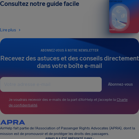
Consultez notre guide facile
ÉDITION 2026
Lire plus
ABONNEZ-VOUS À NOTRE NEWSLETTER
Recevez des astuces et des conseils directement
dans votre boîte e-mail
Abonnez-vous
Je voudrais recevoir des e-mails de la part d’AirHelp et j’accepte la
Charte
de confidentialité
.
AirHelp fait partie de l’Association of Passenger Rights Advocates (APRA), dont la
mission est de promouvoir et de protéger les droits des passagers.
AIRHELP A ÉTÉ PRÉSENTÉ DANS :