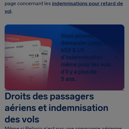
page concernant les
indemnisations pour retard de
vol
.
Vous pouvez
demander jusqu’à
650 $ US
d’indemnisation
même pour les vols
d’il y a plus de
3 ans.
Droits des passagers
aériens et indemnisation
des vols
Même si Belavia n'est pas une compagnie aérienne