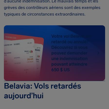
d’aucune indemnisation. Le mauvais temps et les
grèves des contrôleurs aériens sont des exemples
typiques de circonstances extraordinaires.
Votre vol Belavia est
retardé ou annulé?
Découvrez si vous
pouvez demander
une indemnisation
pouvant atteindre
650 $ US
Belavia: Vols retardés
aujourd’hui