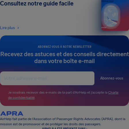
Consultez notre guide facile
ÉDITION 2026
Lire plus
ABONNEZ-VOUS À NOTRE NEWSLETTER
Recevez des astuces et des conseils directement
dans votre boîte e-mail
Abonnez-vous
Je voudrais recevoir des e-mails de la part d’AirHelp et j’accepte la
Charte
de confidentialité
.
AirHelp fait partie de l’Association of Passenger Rights Advocates (APRA), dont la
mission est de promouvoir et de protéger les droits des passagers.
AIRHELP A ÉTÉ PRÉSENTÉ DANS :