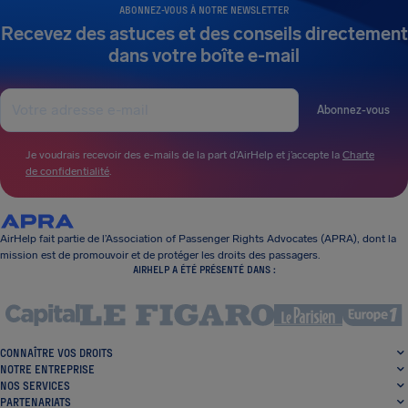
ABONNEZ-VOUS À NOTRE NEWSLETTER
Recevez des astuces et des conseils directement
dans votre boîte e-mail
Abonnez-vous
Je voudrais recevoir des e-mails de la part d’AirHelp et j’accepte la
Charte
de confidentialité
.
AirHelp fait partie de l’Association of Passenger Rights Advocates (APRA), dont la
mission est de promouvoir et de protéger les droits des passagers.
AIRHELP A ÉTÉ PRÉSENTÉ DANS :
CONNAÎTRE VOS DROITS
NOTRE ENTREPRISE
NOS SERVICES
PARTENARIATS