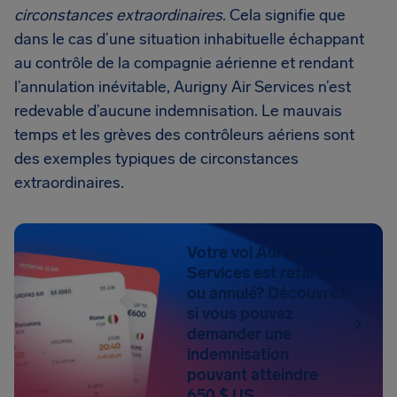
circonstances extraordinaires
. Cela signifie que
dans le cas d’une situation inhabituelle échappant
au contrôle de la compagnie aérienne et rendant
l’annulation inévitable, Aurigny Air Services n’est
redevable d’aucune indemnisation. Le mauvais
temps et les grèves des contrôleurs aériens sont
des exemples typiques de circonstances
extraordinaires.
Votre vol Aurigny Air
Services est retardé
ou annulé? Découvrez
si vous pouvez
demander une
indemnisation
pouvant atteindre
650 $ US