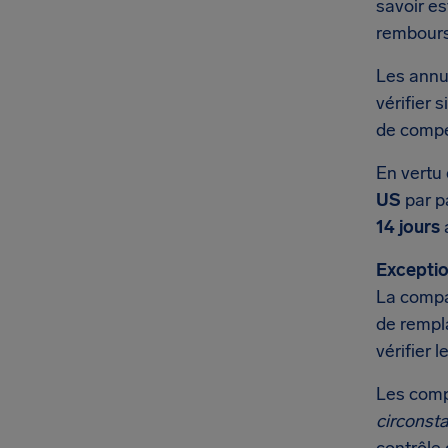
savoir e
rembour
Les annu
vérifier 
de compe
En vertu 
US
par p
14 jours
a
Exceptio
La compag
de rempl
vérifier 
Les comp
circonst