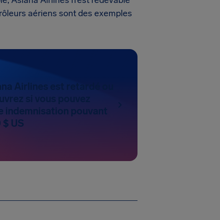
le, Asiana Airlines n’est redevable
rôleurs aériens sont des exemples
ana Airlines est retardé ou
uvrez si vous pouvez
 indemnisation pouvant
0 $ US