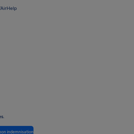
’AirHelp
es.
 mon indemnisation