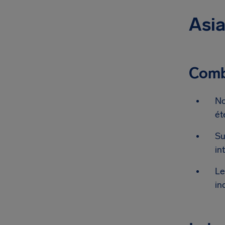
Asia
Combi
No
ét
Su
in
Le
in