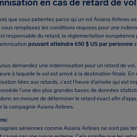
nisation en cas de retard de vol
is que vous patientez parce qu’un vol Asiana Airlines est
si vous remplissez les conditions requises pour une indem
est responsable du retard, la réglementation européenne 
demnisation
pouvant atteindre 650 $ US par personne
s
vous demandez une indemnisation pour un retard de vol, 
’heure à laquelle le vol est arrivé à la destination finale. 
sation liées aux retards, c’est l’heure d’arrivée qui est i
possède l’une des plus grandes bases de données statist
onc en mesure de déterminer le retard exact afin d’ap
e la compagnie Asiana Airlines.
ns:
agnies aériennes comme Asiana Airlines ne sont pas tenu
t causé par une raison externe. Cela signifie que les ret