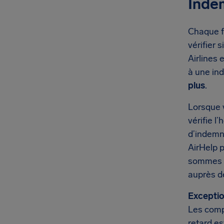
Indem
Chaque fo
vérifier 
Airlines 
à une in
plus
.
Lorsque 
vérifie l
d’indemni
AirHelp 
sommes d
auprès d
Exceptio
Les comp
retard es