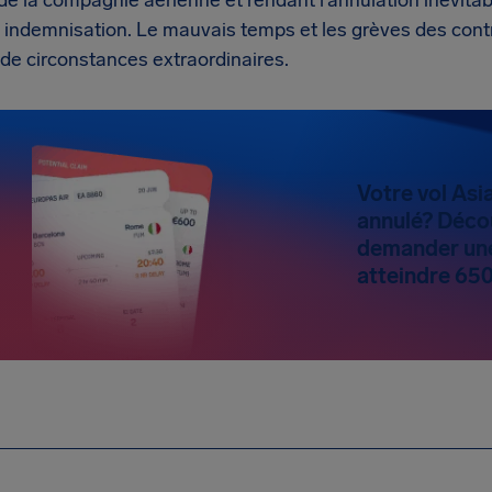
de la compagnie aérienne et rendant l’annulation inévitab
 indemnisation. Le mauvais temps et les grèves des cont
de circonstances extraordinaires.
Votre vol Asi
annulé? Déco
demander une
atteindre 65