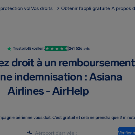
protection vol
Vos droits
Obtenir l’appli gratuite
A propos d
Trustpilot
Excellent
241 526
avis
ez droit à un remboursement
une indemnisation : Asiana
Airlines - AirHelp
ompagnie aérienne vous doit
.
C’est gratuit et cela ne prendra que 2 minut
Vérifier