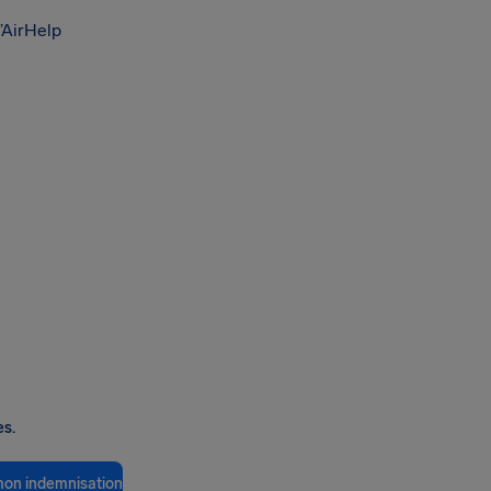
’AirHelp
es.
 mon indemnisation