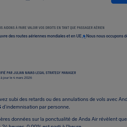
S AIDONS À FAIRE VALOIR VOS DROITS EN TANT QUE PASSAGER AÉRIEN
uvre des routes aériennes mondiales et en UE
Nous nous occupons d
IFIÉ PAR JULIAN NAVAS
·
LEGAL STRATEGY MANAGER
 à jour le 4 mars 2026
vez subi des retards ou des annulations de vols avec And
S
d’indemnisation par personne.
ères données sur la ponctualité de Anda Air révèlent que
 24 heures, 0.00% est parti à l'heure.