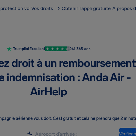
protection vol
Vos droits
Obtenir l’appli gratuite
A propos d
Trustpilot
Excellent
241 365
avis
ez droit à un remboursement
e indemnisation : Anda Air -
AirHelp
ompagnie aérienne vous doit
.
C’est gratuit et cela ne prendra que 2 minut
Vérifier