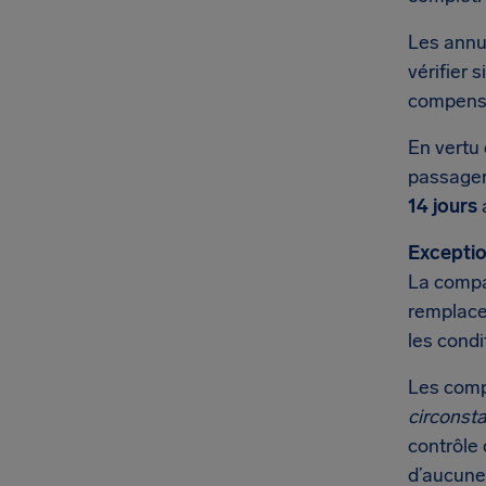
Les annu
vérifier 
compensa
En vertu 
passager 
14 jours
a
Exceptio
La compag
remplacem
les condi
Les comp
circonst
contrôle 
d’aucune