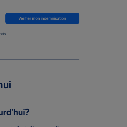
Vérifier mon indemnisation
rais
hui
urd’hui?