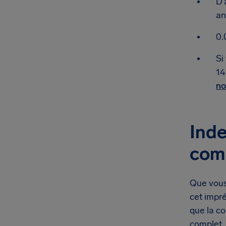
D’
an
0.
Si
14
no
Inde
com
Que vous 
cet impr
que la c
complet.