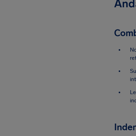
Anda
Combi
No
re
Su
in
Le
in
Indem