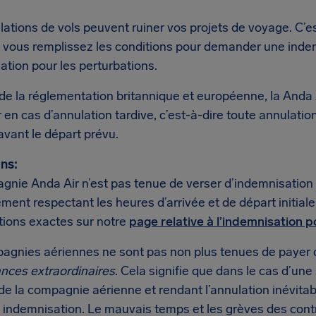
lations de vols peuvent ruiner vos projets de voyage. C’
si vous remplissez les conditions pour demander une inde
tion pour les perturbations.
de la réglementation britannique et européenne, la Anda 
en cas d’annulation tardive, c’est-à-dire toute annulati
vant le départ prévu.
ns:
nie Anda Air n’est pas tenue de verser d’indemnisation s
ent respectant les heures d’arrivée et de départ initial
tions exactes sur notre
page relative à l’indemnisation p
agnies aériennes ne sont pas non plus tenues de payer 
ances extraordinaires
. Cela signifie que dans le cas d’une
de la compagnie aérienne et rendant l’annulation inévitab
 indemnisation. Le mauvais temps et les grèves des cont