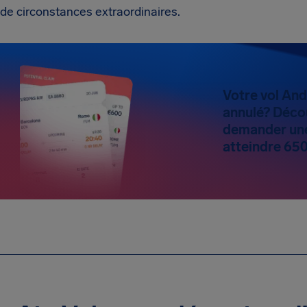
de circonstances extraordinaires.
Votre vol And
annulé? Déco
demander une
atteindre 65