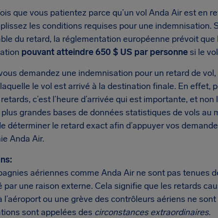
is que vous patientez parce qu’un vol Anda Air est en reta
plissez les conditions requises pour une indemnisation. 
ble du retard, la réglementation européenne prévoit que 
ation
pouvant atteindre 650 $ US par personne
si le vo
vous demandez une indemnisation pour un retard de vol, 
 laquelle le vol est arrivé à la destination finale. En effe
 retards, c’est l’heure d’arrivée qui est importante, et no
s plus grandes bases de données statistiques de vols a
e déterminer le retard exact afin d’appuyer vos demande
e Anda Air.
ns:
agnies aériennes comme Anda Air ne sont pas tenues de v
 par une raison externe. Cela signifie que les retards ca
à l’aéroport ou une grève des contrôleurs aériens ne sont
ations sont appelées des
circonstances extraordinaires
.