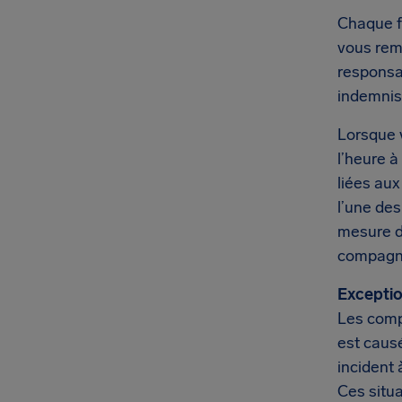
Chaque fo
vous rem
responsa
indemnis
Lorsque 
l’heure à
liées aux
l’une de
mesure d
compagni
Exceptio
Les comp
est causé
incident 
Ces situ