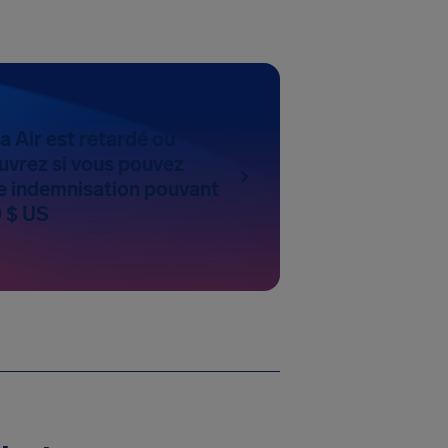
a Air est retardé ou
uvrez si vous pouvez
 indemnisation pouvant
0 $ US