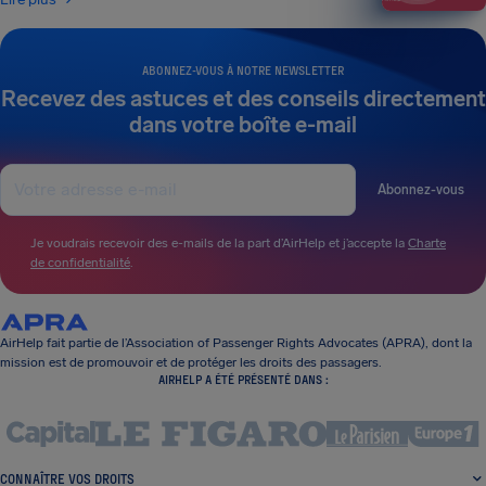
ABONNEZ-VOUS À NOTRE NEWSLETTER
Recevez des astuces et des conseils directement
dans votre boîte e-mail
Abonnez-vous
Je voudrais recevoir des e-mails de la part d’AirHelp et j’accepte la
Charte
de confidentialité
.
AirHelp fait partie de l’Association of Passenger Rights Advocates (APRA), dont la
mission est de promouvoir et de protéger les droits des passagers.
AIRHELP A ÉTÉ PRÉSENTÉ DANS :
CONNAÎTRE VOS DROITS