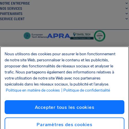
NOTRE ENTREPRISE
NOS SERVICES
PARTENARIATS
SERVICE CLIENT
Nous utilisons des cookies pour assurer le bon fonctionnement
de notre site Web, personnaliser le contenu et les publicités,
SocialFacebook
SocialTwitter
SocialInstagram
SocialLinkedin
proposer des fonctionnalités de réseaux sociaux et analyser le
trafic. Nous partageons également des informations relatives à
OBTENEZ NOTRE APPLI GRATUITE
votre utilisation de notre site Web avec nos partenaires
spécialisés dans les réseaux sociaux, la publicité et l’analyse.
Politique en matière de cookies
| Politique de confidentialité
Conditions générales
Politique de confidentialité
Cookies
Imprint
Accepter tous les cookies
Attaque de la chaîne d'approvisionnement Shai-Hulud
Résilier le contrat
Français (Canada)
Copyright © 2026 AirHelp
Paramètres des cookies