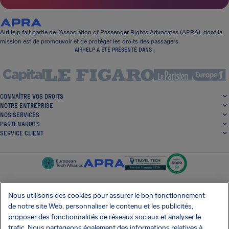
AirHelp fait partie de l’Association of Passenger Rights Advocates (APRA), dont la
mission est de promouvoir et de protéger les droits des passagers.
AIRHELP A ÉTÉ PRÉSENTÉ DANS :
CONNAÎTRE VOS DROITS
NOTRE ENTREPRISE
NOS SERVICES
PARTENARIATS
SERVICE CLIENT
Nous utilisons des cookies pour assurer le bon fonctionnement
de notre site Web, personnaliser le contenu et les publicités,
SocialFacebook
SocialTwitter
SocialInstagram
SocialLinkedin
proposer des fonctionnalités de réseaux sociaux et analyser le
trafic. Nous partageons également des informations relatives à