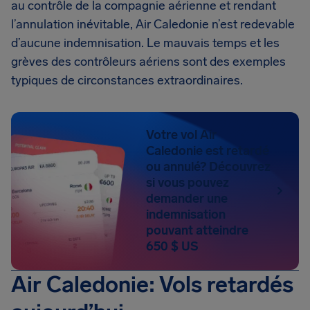
au contrôle de la compagnie aérienne et rendant
l’annulation inévitable, Air Caledonie n’est redevable
d’aucune indemnisation. Le mauvais temps et les
grèves des contrôleurs aériens sont des exemples
typiques de circonstances extraordinaires.
Votre vol Air
Caledonie est retardé
ou annulé? Découvrez
si vous pouvez
demander une
indemnisation
pouvant atteindre
650 $ US
Air Caledonie: Vols retardés