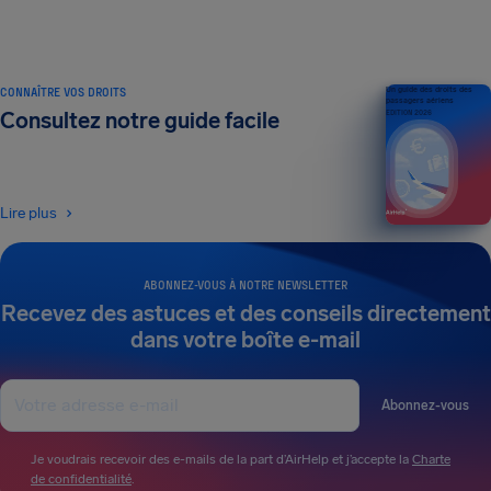
CONNAÎTRE VOS DROITS
Un guide des droits des
passagers aériens
Consultez notre guide facile
ÉDITION 2026
Lire plus
ABONNEZ-VOUS À NOTRE NEWSLETTER
Recevez des astuces et des conseils directement
dans votre boîte e-mail
Abonnez-vous
Je voudrais recevoir des e-mails de la part d’AirHelp et j’accepte la
Charte
de confidentialité
.