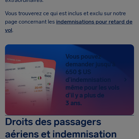
extraordinaires
.
Vous trouverez ce qui est inclus et exclu sur notre
page concernant les
indemnisations pour retard de
vol
.
Vous pouvez
demander jusqu’à
650 $ US
d’indemnisation
même pour les vols
d’il y a plus de
3 ans.
Droits des passagers
aériens et indemnisation