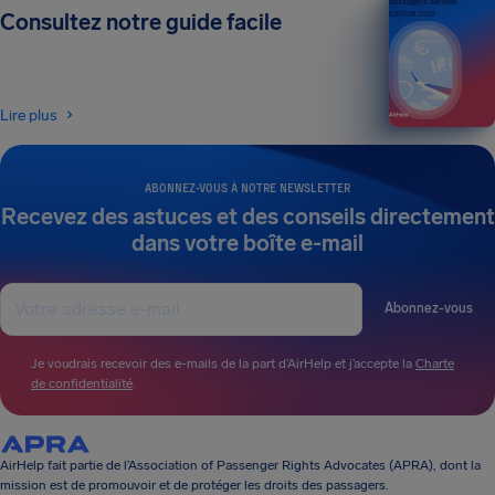
passagers aériens
Consultez notre guide facile
ÉDITION 2026
Lire plus
ABONNEZ-VOUS À NOTRE NEWSLETTER
Recevez des astuces et des conseils directement
dans votre boîte e-mail
Abonnez-vous
Je voudrais recevoir des e-mails de la part d’AirHelp et j’accepte la
Charte
de confidentialité
.
AirHelp fait partie de l’Association of Passenger Rights Advocates (APRA), dont la
mission est de promouvoir et de protéger les droits des passagers.