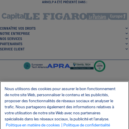
AIRHELP A ÉTÉ PRÉSENTÉ DANS :
CONNAÎTRE VOS DROITS
NOTRE ENTREPRISE
NOS SERVICES
PARTENARIATS
SERVICE CLIENT
Nous utilisons des cookies pour assurer le bon fonctionnement
SocialFacebook
SocialTwitter
SocialInstagram
SocialLinkedin
de notre site Web, personnaliser le contenu et les publicités,
proposer des fonctionnalités de réseaux sociaux et analyser le
OBTENEZ NOTRE APPLI GRATUITE
trafic. Nous partageons également des informations relatives à
votre utilisation de notre site Web avec nos partenaires
spécialisés dans les réseaux sociaux, la publicité et l’analyse.
Politique en matière de cookies
| Politique de confidentialité