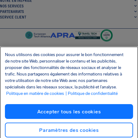
NOTRE ENTREPRISE
NOS SERVICES
PARTENARIATS
SERVICE CLIENT
Nous utilisons des cookies pour assurer le bon fonctionnement
de notre site Web, personnaliser le contenu et les publicités,
SocialFacebook
SocialTwitter
SocialInstagram
SocialLinkedin
proposer des fonctionnalités de réseaux sociaux et analyser le
trafic. Nous partageons également des informations relatives à
OBTENEZ NOTRE APPLI GRATUITE
votre utilisation de notre site Web avec nos partenaires
spécialisés dans les réseaux sociaux, la publicité et l’analyse.
Politique en matière de cookies
| Politique de confidentialité
Conditions générales
Politique de confidentialité
Cookies
Imprint
Accepter tous les cookies
Attaque de la chaîne d'approvisionnement Shai-Hulud
Résilier le contrat
Français (Canada)
Copyright © 2026 AirHelp
Paramètres des cookies