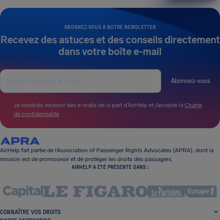
ABONNEZ-VOUS À NOTRE NEWSLETTER
Recevez des astuces et des conseils directement
dans votre boîte e-mail
Abonnez-vous
Je voudrais recevoir des e-mails de la part d’AirHelp et j’accepte la
Charte
de confidentialité
.
AirHelp fait partie de l’Association of Passenger Rights Advocates (APRA), dont la
mission est de promouvoir et de protéger les droits des passagers.
AIRHELP A ÉTÉ PRÉSENTÉ DANS :
CONNAÎTRE VOS DROITS