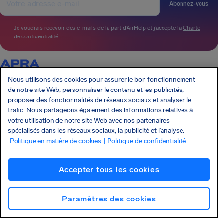
Abonnez-vous
Je voudrais recevoir des e-mails de la part d’AirHelp et j’accepte la
Charte
de confidentialité
.
AirHelp fait partie de l’Association of Passenger Rights Advocates (APRA), dont la
Nous utilisons des cookies pour assurer le bon fonctionnement
mission est de promouvoir et de protéger les droits des passagers.
de notre site Web, personnaliser le contenu et les publicités,
AIRHELP A ÉTÉ PRÉSENTÉ DANS :
proposer des fonctionnalités de réseaux sociaux et analyser le
trafic. Nous partageons également des informations relatives à
votre utilisation de notre site Web avec nos partenaires
spécialisés dans les réseaux sociaux, la publicité et l’analyse.
CONNAÎTRE VOS DROITS
Politique en matière de cookies
| Politique de confidentialité
NOTRE ENTREPRISE
NOS SERVICES
PARTENARIATS
Accepter tous les cookies
SERVICE CLIENT
Paramètres des cookies