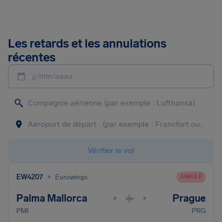
Les retards et les annulations
récentes
jj/mm/aaaa
Vérifier le vol
•
EW4207
Eurowings
ANNULÉ
Palma Mallorca
Prague
•
•
PMI
PRG