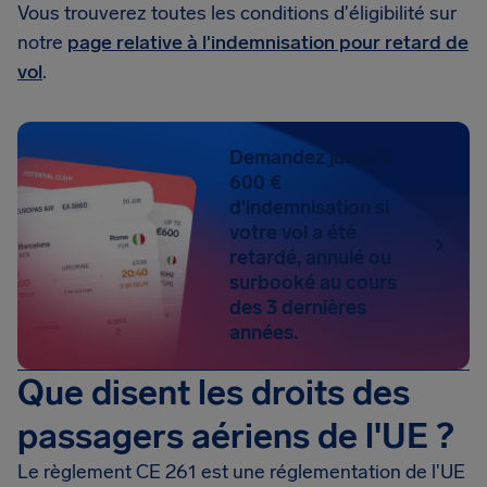
Vous trouverez toutes les conditions d'éligibilité sur
notre
page relative à l'indemnisation pour retard de
vol
.
Demandez jusqu'à
600 €
d'indemnisation si
votre vol a été
retardé, annulé ou
surbooké au cours
des 3 dernières
années.
Que disent les droits des
passagers aériens de l'UE ?
Le règlement CE 261 est une réglementation de l'UE