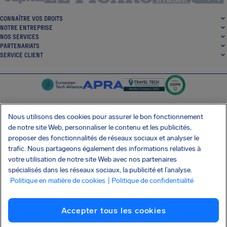
CONNAÎTRE VOS DROITS
NOTRE ENTREPRISE
NOS SERVICES
PARTENARIATS
SERVICE CLIENT
Nous utilisons des cookies pour assurer le bon fonctionnement
de notre site Web, personnaliser le contenu et les publicités,
SocialFacebook
SocialTwitter
SocialInstagram
SocialLinkedin
proposer des fonctionnalités de réseaux sociaux et analyser le
trafic. Nous partageons également des informations relatives à
OBTENEZ NOTRE APPLI GRATUITE
votre utilisation de notre site Web avec nos partenaires
spécialisés dans les réseaux sociaux, la publicité et l’analyse.
Politique en matière de cookies
| Politique de confidentialité
Conditions générales
Politique de confidentialité
Cookies
Imprint
Accepter tous les cookies
Attaque de la chaîne d'approvisionnement Shai-Hulud
Résilier le contrat