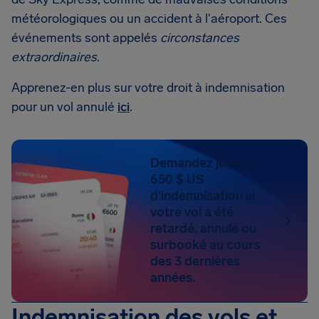
météorologiques ou un accident à l'aéroport. Ces
événements sont appelés
circonstances
extraordinaires
.
Apprenez-en plus sur votre droit à indemnisation
pour un vol annulé
ici
.
Demandez jusqu'à
650 $ US
d'indemnisation si
votre vol a été
retardé, annulé ou
surbooké au cours
des 3 dernières
années.
Indemnisation des vols et