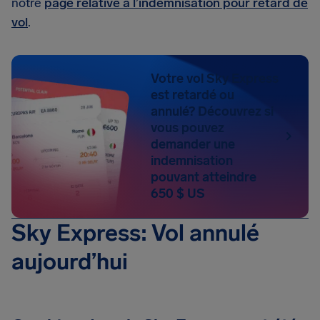
notre
page relative à l’indemnisation pour retard de
vol
.
Votre vol Sky Express
est retardé ou
annulé? Découvrez si
vous pouvez
demander une
indemnisation
pouvant atteindre
650 $ US
Sky Express: Vol annulé
aujourd’hui