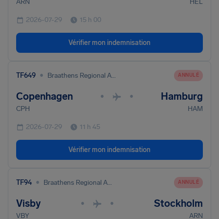
ARN
HEL
2026-07-29
15 h 00
Vérifier mon indemnisation
•
TF649
Braathens Regional Aviation
ANNULÉ
Copenhagen
Hamburg
•
•
CPH
HAM
2026-07-29
11 h 45
Vérifier mon indemnisation
•
TF94
Braathens Regional Aviation
ANNULÉ
Visby
Stockholm
•
•
VBY
ARN