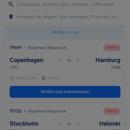
Vérifier le vol
•
TF649
Braathens Regional Aviation
ANNULÉ
Copenhagen
Hamburg
•
•
CPH
HAM
2026-07-30
11 h 45
Vérifier mon indemnisation
•
TF722
Braathens Regional Aviation
ANNULÉ
Stockholm
Helsinki
•
•