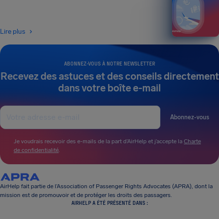
Lire plus
ABONNEZ-VOUS À NOTRE NEWSLETTER
Recevez des astuces et des conseils directement
dans votre boîte e-mail
Abonnez-vous
Je voudrais recevoir des e-mails de la part d’AirHelp et j’accepte la
Charte
de confidentialité
.
AirHelp fait partie de l’Association of Passenger Rights Advocates (APRA), dont la
mission est de promouvoir et de protéger les droits des passagers.
AIRHELP A ÉTÉ PRÉSENTÉ DANS :