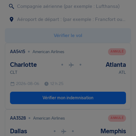
Vérifier le vol
•
AA5415
American Airlines
ANNULÉ
Charlotte
Atlanta
•
•
CLT
ATL
2026-08-06
12 h 25
Vérifier mon indemnisation
•
AA3528
American Airlines
ANNULÉ
Dallas
Memphis
•
•