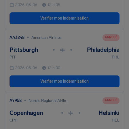
2026-08-06
12 h 05
Vérifier mon indemnisation
•
AA3248
American Airlines
ANNULÉ
Pittsburgh
Philadelphia
•
•
PIT
PHL
2026-08-06
12 h 00
Vérifier mon indemnisation
•
AY958
Nordic Regional Airlines
ANNULÉ
Copenhagen
Helsinki
•
•
CPH
HEL