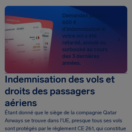
Demandez jusqu'à
600 €
d'indemnisation si
votre vol a été
retardé, annulé ou
surbooké au cours
des 3 dernières
années.
Indemnisation des vols et
droits des passagers
aériens
Étant donné que le siège de la compagnie Qatar
Airways se trouve dans l'UE, presque tous ses vols
sont protégés par le règlement CE 261, qui constitue