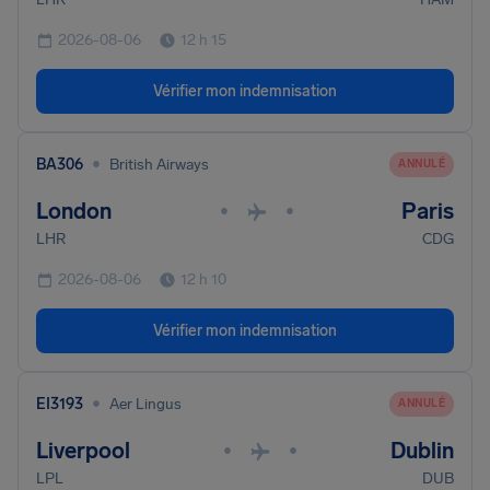
2026-08-06
12 h 15
Vérifier mon indemnisation
•
BA306
British Airways
ANNULÉ
London
Paris
•
•
LHR
CDG
2026-08-06
12 h 10
Vérifier mon indemnisation
•
EI3193
Aer Lingus
ANNULÉ
Liverpool
Dublin
•
•
LPL
DUB