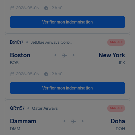
2026-08-06
12 h 10
Vérifier mon indemnisation
•
B61017
JetBlue Airways Corporation
ANNULÉ
Boston
New York
•
•
BOS
JFK
2026-08-06
12 h 10
Vérifier mon indemnisation
•
QR1157
Qatar Airways
ANNULÉ
Dammam
Doha
•
•
DMM
DOH