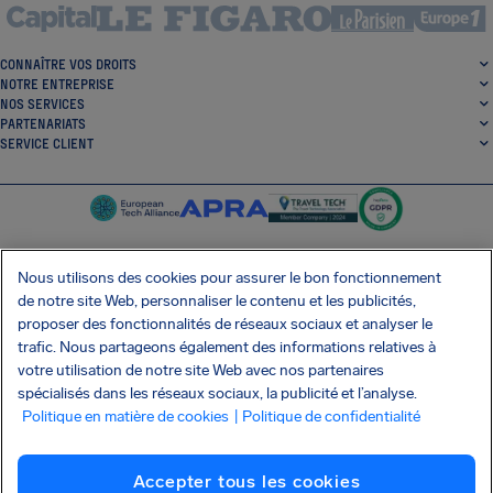
CONNAÎTRE VOS DROITS
NOTRE ENTREPRISE
NOS SERVICES
PARTENARIATS
SERVICE CLIENT
Nous utilisons des cookies pour assurer le bon fonctionnement
de notre site Web, personnaliser le contenu et les publicités,
SocialFacebook
SocialTwitter
SocialInstagram
SocialLinkedin
proposer des fonctionnalités de réseaux sociaux et analyser le
trafic. Nous partageons également des informations relatives à
OBTENEZ NOTRE APPLI GRATUITE
votre utilisation de notre site Web avec nos partenaires
spécialisés dans les réseaux sociaux, la publicité et l’analyse.
Politique en matière de cookies
| Politique de confidentialité
Conditions générales
Politique de confidentialité
Cookies
Imprint
Accepter tous les cookies