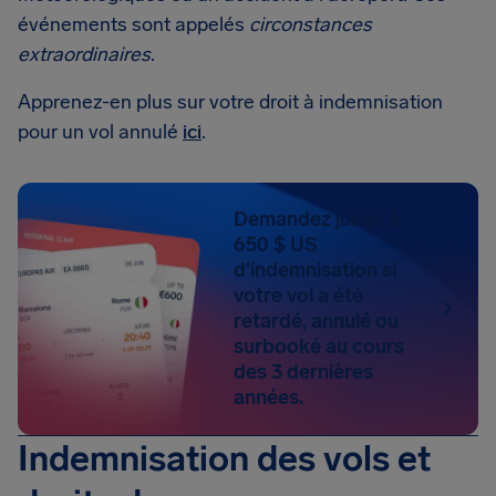
événements sont appelés
circonstances
extraordinaires
.
Apprenez-en plus sur votre droit à indemnisation
pour un vol annulé
ici
.
Demandez jusqu'à
650 $ US
d'indemnisation si
votre vol a été
retardé, annulé ou
surbooké au cours
des 3 dernières
années.
Indemnisation des vols et