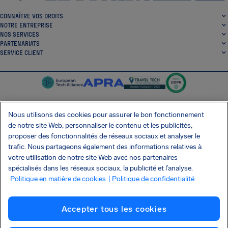
CONNAÎTRE VOS DROITS
NOTRE ENTREPRISE
NOS SERVICES
PARTENARIATS
SERVICE CLIENT
Nous utilisons des cookies pour assurer le bon fonctionnement
de notre site Web, personnaliser le contenu et les publicités,
SocialFacebook
SocialTwitter
SocialInstagram
SocialLinkedin
proposer des fonctionnalités de réseaux sociaux et analyser le
trafic. Nous partageons également des informations relatives à
OBTENEZ NOTRE APPLI GRATUITE
votre utilisation de notre site Web avec nos partenaires
spécialisés dans les réseaux sociaux, la publicité et l’analyse.
Politique en matière de cookies
| Politique de confidentialité
Conditions générales
Politique de confidentialité
Cookies
Imprint
Accepter tous les cookies
Attaque de la chaîne d'approvisionnement Shai-Hulud
Résilier le contrat