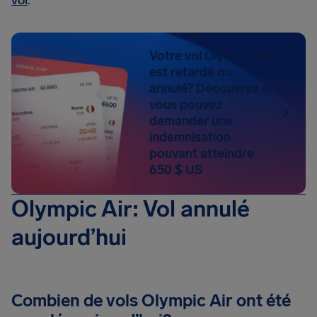
vol
.
Votre vol Olympic Air
est retardé ou
annulé? Découvrez si
vous pouvez
demander une
indemnisation
pouvant atteindre
650 $ US
Olympic Air: Vol annulé
aujourd’hui
Combien de vols Olympic Air ont été