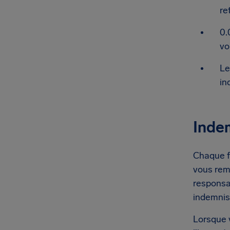
re
0.
vo
Le
in
Indem
Chaque fo
vous rem
responsa
indemnis
Lorsque 