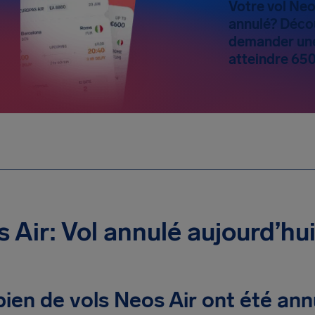
Votre vol Neo
annulé? Déco
demander une
atteindre 65
 Air: Vol annulé aujourd’hu
en de vols Neos Air ont été ann