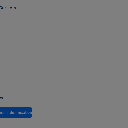
’AirHelp
es.
 mon indemnisation