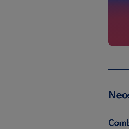
Neos
Combi