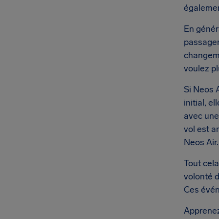
égalemen
En généra
passager
changeme
voulez pl
Si Neos A
initial, 
avec une
vol est 
Neos Air.
Tout cela
volonté 
Ces évé
Apprenez