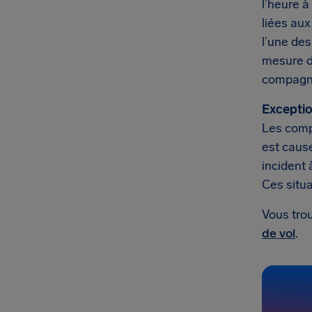
l’heure à
liées aux
l’une de
mesure d
compagni
Exceptio
Les comp
est causé
incident 
Ces situ
Vous trou
de vol
.