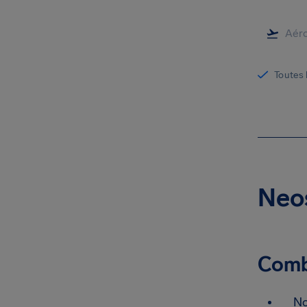
Toutes 
Neos
Combi
No