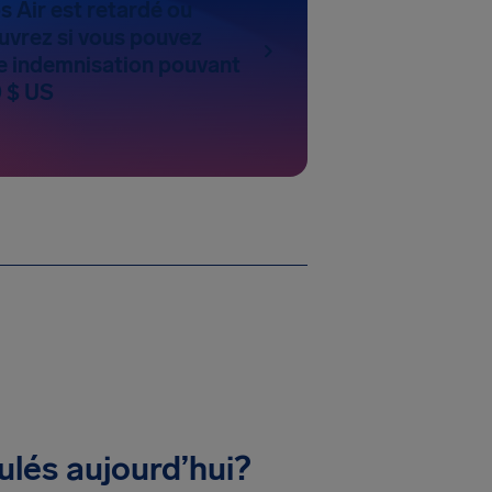
s Air est retardé ou
uvrez si vous pouvez
 indemnisation pouvant
0 $ US
i
ulés aujourd’hui?