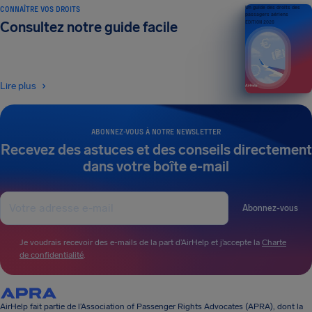
CONNAÎTRE VOS DROITS
Un guide des droits des
passagers aériens
Consultez notre guide facile
ÉDITION 2026
Lire plus
ABONNEZ-VOUS À NOTRE NEWSLETTER
Recevez des astuces et des conseils directement
dans votre boîte e-mail
Abonnez-vous
Je voudrais recevoir des e-mails de la part d’AirHelp et j’accepte la
Charte
de confidentialité
.
AirHelp fait partie de l’Association of Passenger Rights Advocates (APRA), dont la