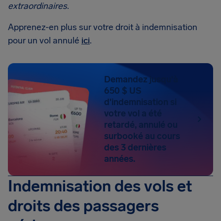
extraordinaires
.
Apprenez-en plus sur votre droit à indemnisation
pour un vol annulé
ici
.
Demandez jusqu'à
650 $ US
d'indemnisation si
votre vol a été
retardé, annulé ou
surbooké au cours
des 3 dernières
années.
Indemnisation des vols et
droits des passagers