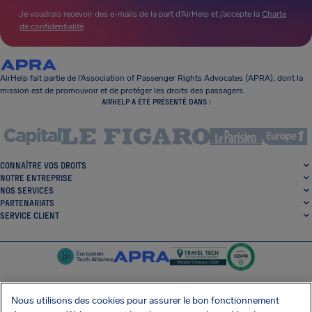
Je voudrais recevoir des e-mails de la part d’AirHelp et j’accepte la
Charte
de confidentialité
.
AirHelp fait partie de l’Association of Passenger Rights Advocates (APRA), dont la
mission est de promouvoir et de protéger les droits des passagers.
AIRHELP A ÉTÉ PRÉSENTÉ DANS :
CONNAÎTRE VOS DROITS
NOTRE ENTREPRISE
NOS SERVICES
PARTENARIATS
SERVICE CLIENT
Nous utilisons des cookies pour assurer le bon fonctionnement