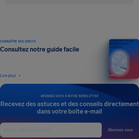
CONNAÎTRE VOS DROITS
Un guide des droits des
passagers aériens
Consultez notre guide facile
ÉDITION 2026
Lire plus
ABONNEZ-VOUS À NOTRE NEWSLETTER
Recevez des astuces et des conseils directement
dans votre boîte e-mail
Abonnez-vous