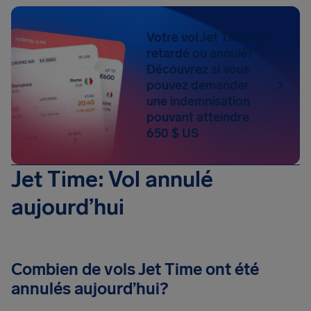
Votre vol Jet Time est
retardé ou annulé?
Découvrez si vous
pouvez demander
une indemnisation
pouvant atteindre
650 $ US
Jet Time: Vol annulé
aujourd’hui
Combien de vols Jet Time ont été
annulés aujourd’hui?