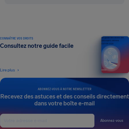
CONNAÎTRE VOS DROITS
Un guide des droits des
passagers aériens
Consultez notre guide facile
ÉDITION 2026
Lire plus
ABONNEZ-VOUS À NOTRE NEWSLETTER
Recevez des astuces et des conseils directement
dans votre boîte e-mail
Abonnez-vous