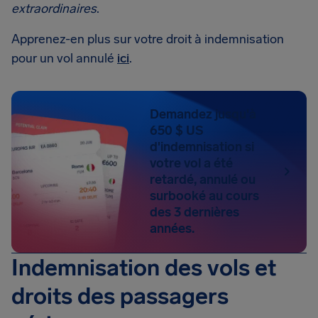
extraordinaires
.
Apprenez-en plus sur votre droit à indemnisation
pour un vol annulé
ici
.
Demandez jusqu'à
650 $ US
d'indemnisation si
votre vol a été
retardé, annulé ou
surbooké au cours
des 3 dernières
années.
Indemnisation des vols et
droits des passagers