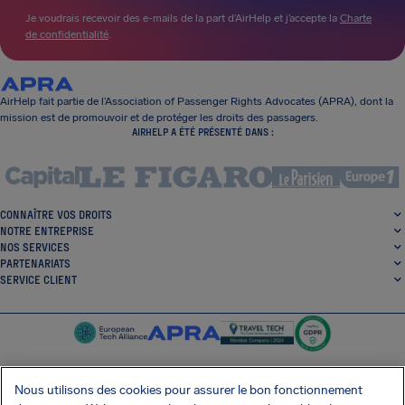
Je voudrais recevoir des e-mails de la part d’AirHelp et j’accepte la
Charte
de confidentialité
.
AirHelp fait partie de l’Association of Passenger Rights Advocates (APRA), dont la
mission est de promouvoir et de protéger les droits des passagers.
AIRHELP A ÉTÉ PRÉSENTÉ DANS :
CONNAÎTRE VOS DROITS
NOTRE ENTREPRISE
NOS SERVICES
PARTENARIATS
SERVICE CLIENT
Nous utilisons des cookies pour assurer le bon fonctionnement