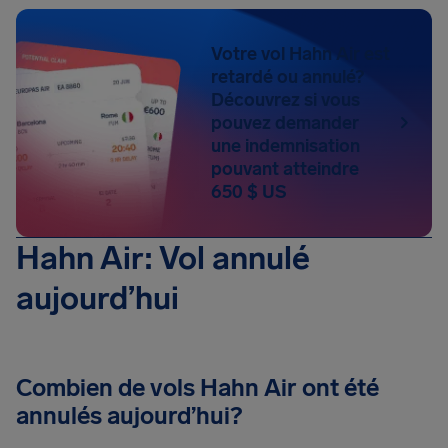
Votre vol Hahn Air est
retardé ou annulé?
Découvrez si vous
pouvez demander
une indemnisation
pouvant atteindre
650 $ US
Hahn Air: Vol annulé
aujourd’hui
Combien de vols Hahn Air ont été
annulés aujourd’hui?