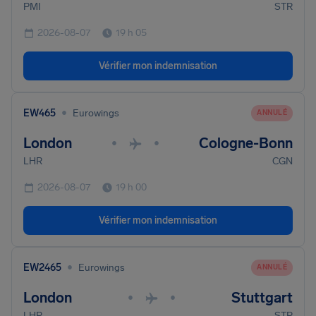
PMI
STR
2026-08-07
19 h 05
Vérifier mon indemnisation
•
EW465
Eurowings
ANNULÉ
London
Cologne-Bonn
•
•
LHR
CGN
2026-08-07
19 h 00
Vérifier mon indemnisation
•
EW2465
Eurowings
ANNULÉ
London
Stuttgart
•
•
LHR
STR