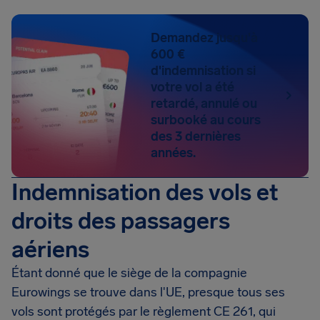
Demandez jusqu'à
600 €
d'indemnisation si
votre vol a été
retardé, annulé ou
surbooké au cours
des 3 dernières
années.
Indemnisation des vols et
droits des passagers
aériens
Étant donné que le siège de la compagnie
Eurowings se trouve dans l'UE, presque tous ses
vols sont protégés par le règlement CE 261, qui