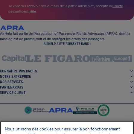
Je voudrais recevoir des e-mails de la part d’AirHelp et j’accepte la
Charte
de confidentialité
.
AirHelp fait partie de l’Association of Passenger Rights Advocates (APRA), dont la
mission est de promouvoir et de protéger les droits des passagers.
AIRHELP A ÉTÉ PRÉSENTÉ DANS :
CONNAÎTRE VOS DROITS
NOTRE ENTREPRISE
NOS SERVICES
PARTENARIATS
SERVICE CLIENT
Nous utilisons des cookies pour assurer le bon fonctionnement