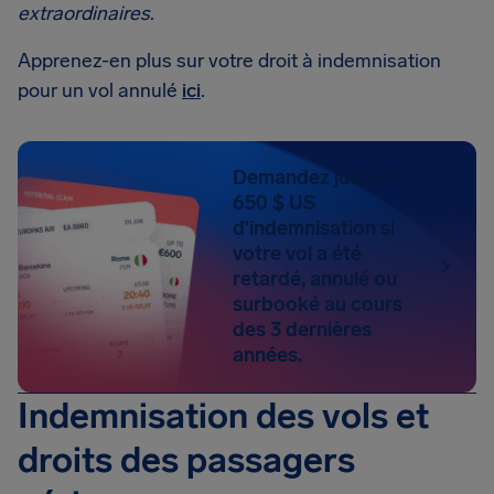
extraordinaires
.
Apprenez-en plus sur votre droit à indemnisation
pour un vol annulé
ici
.
Demandez jusqu'à
650 $ US
d'indemnisation si
votre vol a été
retardé, annulé ou
surbooké au cours
des 3 dernières
années.
Indemnisation des vols et
droits des passagers