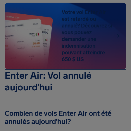
Votre vol Enter Air
est retardé ou
annulé? Découvrez si
vous pouvez
demander une
indemnisation
pouvant atteindre
650 $ US
Enter Air: Vol annulé
aujourd’hui
Combien de vols Enter Air ont été
annulés aujourd’hui?