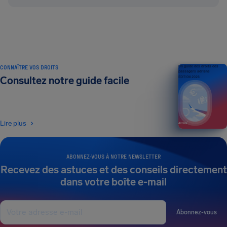
CONNAÎTRE VOS DROITS
Un guide des droits des
passagers aériens
Consultez notre guide facile
ÉDITION 2026
Lire plus
ABONNEZ-VOUS À NOTRE NEWSLETTER
Recevez des astuces et des conseils directement
dans votre boîte e-mail
Abonnez-vous