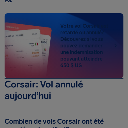
vol
.
Votre vol Corsair est
retardé ou annulé?
Découvrez si vous
pouvez demander
une indemnisation
pouvant atteindre
650 $ US
Corsair: Vol annulé
aujourd’hui
Combien de vols Corsair ont été