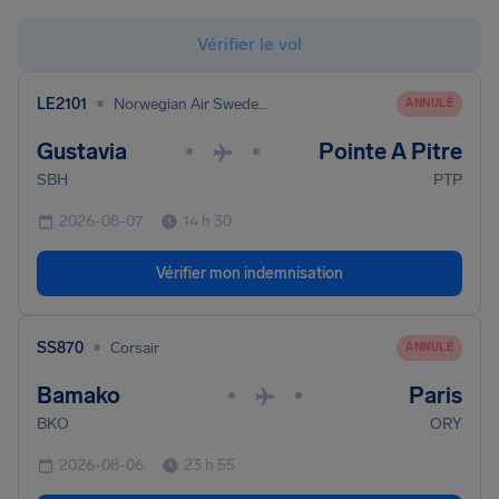
Vérifier le vol
•
LE2101
Norwegian Air Sweden Ab
ANNULÉ
Gustavia
Pointe A Pitre
•
•
SBH
PTP
2026-08-07
14 h 30
Vérifier mon indemnisation
•
SS870
Corsair
ANNULÉ
Bamako
Paris
•
•
BKO
ORY
2026-08-06
23 h 55