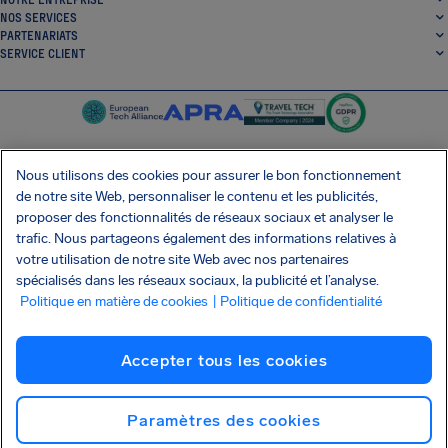
NOS SERVICES
PARTENARIATS
SERVICE CLIENT
Nous utilisons des cookies pour assurer le bon fonctionnement
de notre site Web, personnaliser le contenu et les publicités,
SocialFacebook
SocialTwitter
SocialInstagram
SocialLinkedin
proposer des fonctionnalités de réseaux sociaux et analyser le
trafic. Nous partageons également des informations relatives à
OBTENEZ NOTRE APPLI GRATUITE
votre utilisation de notre site Web avec nos partenaires
spécialisés dans les réseaux sociaux, la publicité et l’analyse.
Politique en matière de cookies
| Politique de confidentialité
Conditions générales
Politique de confidentialité
Cookies
Imprint
Accepter tous les cookies
Attaque de la chaîne d'approvisionnement Shai-Hulud
Résilier le contrat
Français (Canada)
Copyright © 2026 AirHelp
Paramètres des cookies