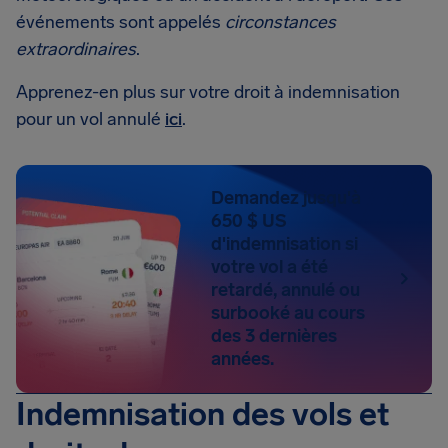
événements sont appelés
circonstances
extraordinaires
.
Apprenez-en plus sur votre droit à indemnisation
pour un vol annulé
ici
.
Demandez jusqu'à
650 $ US
d'indemnisation si
votre vol a été
retardé, annulé ou
surbooké au cours
des 3 dernières
années.
Indemnisation des vols et