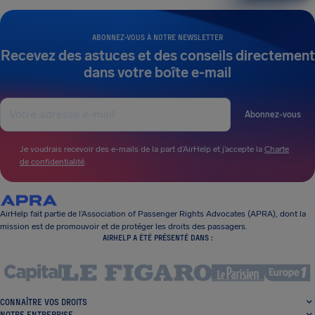
ABONNEZ-VOUS À NOTRE NEWSLETTER
Recevez des astuces et des conseils directement
dans votre boîte e-mail
Abonnez-vous
Je voudrais recevoir des e-mails de la part d’AirHelp et j’accepte la
Charte
de confidentialité
.
AirHelp fait partie de l’Association of Passenger Rights Advocates (APRA), dont la
mission est de promouvoir et de protéger les droits des passagers.
AIRHELP A ÉTÉ PRÉSENTÉ DANS :
CONNAÎTRE VOS DROITS
NOTRE ENTREPRISE