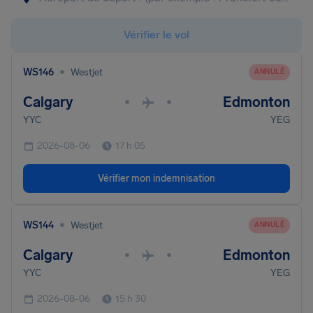
Vérifier le vol
•
WS146
Westjet
ANNULÉ
Calgary
Edmonton
•
•
YYC
YEG
2026-08-06
17 h 05
Vérifier mon indemnisation
•
WS144
Westjet
ANNULÉ
Calgary
Edmonton
•
•
YYC
YEG
2026-08-06
15 h 30