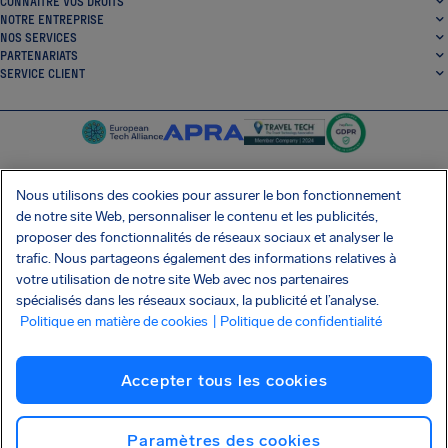
CONNAÎTRE VOS DROITS
NOTRE ENTREPRISE
NOS SERVICES
PARTENARIATS
SERVICE CLIENT
Nous utilisons des cookies pour assurer le bon fonctionnement
de notre site Web, personnaliser le contenu et les publicités,
SocialFacebook
SocialTwitter
SocialInstagram
SocialLinkedin
proposer des fonctionnalités de réseaux sociaux et analyser le
trafic. Nous partageons également des informations relatives à
OBTENEZ NOTRE APPLI GRATUITE
votre utilisation de notre site Web avec nos partenaires
spécialisés dans les réseaux sociaux, la publicité et l’analyse.
Politique en matière de cookies
| Politique de confidentialité
Conditions générales
Politique de confidentialité
Cookies
Imprint
Accepter tous les cookies
Attaque de la chaîne d'approvisionnement Shai-Hulud
Résilier le contrat
Français (Canada)
Copyright © 2026 AirHelp
Paramètres des cookies