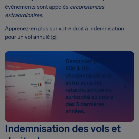
événements sont appelés
circonstances
extraordinaires
.
Apprenez-en plus sur votre droit à indemnisation
pour un vol annulé
ici
.
Demandez jusqu'à
650 $ US
d'indemnisation si
votre vol a été
retardé, annulé ou
surbooké au cours
des 3 dernières
années.
Indemnisation des vols et