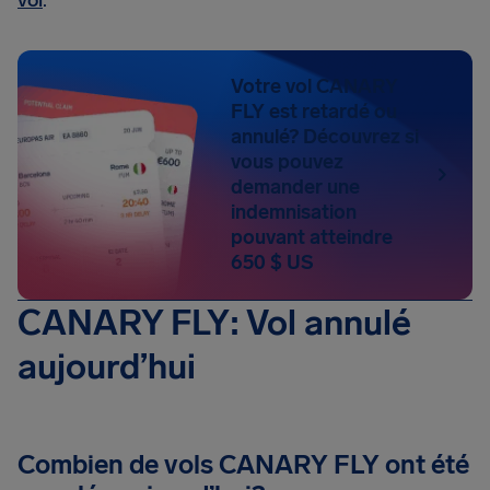
vol
.
Votre vol CANARY
FLY est retardé ou
annulé? Découvrez si
vous pouvez
demander une
indemnisation
pouvant atteindre
650 $ US
CANARY FLY: Vol annulé
aujourd’hui
Combien de vols CANARY FLY ont été