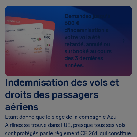
Demandez jusqu'à
600 €
d'indemnisation si
votre vol a été
retardé, annulé ou
surbooké au cours
des 3 dernières
années.
Indemnisation des vols et
droits des passagers
aériens
Étant donné que le siège de la compagnie Azul
Airlines se trouve dans l'UE, presque tous ses vols
sont protégés par le règlement CE 261, qui constitue