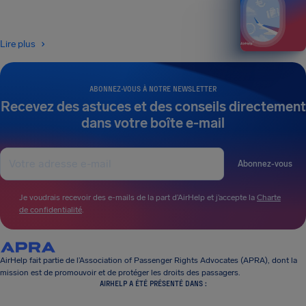
Lire plus
ABONNEZ-VOUS À NOTRE NEWSLETTER
Recevez des astuces et des conseils directement
dans votre boîte e-mail
Abonnez-vous
Je voudrais recevoir des e-mails de la part d’AirHelp et j’accepte la
Charte
de confidentialité
.
AirHelp fait partie de l’Association of Passenger Rights Advocates (APRA), dont la
mission est de promouvoir et de protéger les droits des passagers.
AIRHELP A ÉTÉ PRÉSENTÉ DANS :