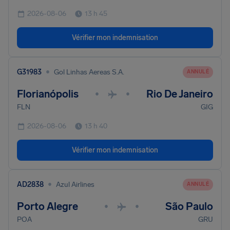
2026-08-06
13 h 45
Vérifier mon indemnisation
•
G31983
Gol Linhas Aereas S.A.
ANNULÉ
Florianópolis
Rio De Janeiro
•
•
FLN
GIG
2026-08-06
13 h 40
Vérifier mon indemnisation
•
AD2838
Azul Airlines
ANNULÉ
Porto Alegre
São Paulo
•
•
POA
GRU