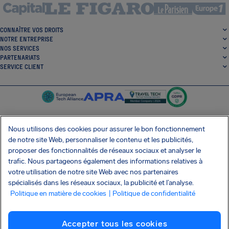
CONNAÎTRE VOS DROITS
NOTRE ENTREPRISE
NOS SERVICES
PARTENARIATS
SERVICE CLIENT
Nous utilisons des cookies pour assurer le bon fonctionnement
de notre site Web, personnaliser le contenu et les publicités,
SocialFacebook
SocialTwitter
SocialInstagram
SocialLinkedin
proposer des fonctionnalités de réseaux sociaux et analyser le
trafic. Nous partageons également des informations relatives à
OBTENEZ NOTRE APPLI GRATUITE
votre utilisation de notre site Web avec nos partenaires
spécialisés dans les réseaux sociaux, la publicité et l’analyse.
Politique en matière de cookies
| Politique de confidentialité
Conditions générales
Politique de confidentialité
Cookies
Imprint
Accepter tous les cookies