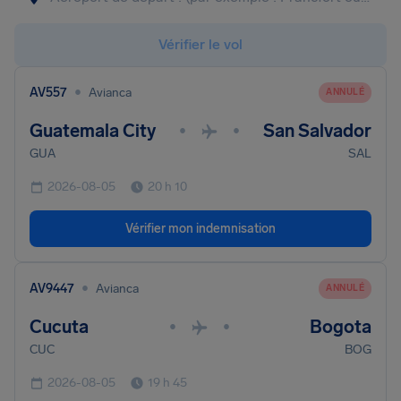
Vérifier le vol
•
AV557
Avianca
ANNULÉ
Guatemala City
San Salvador
•
•
GUA
SAL
2026-08-05
20 h 10
Vérifier mon indemnisation
•
AV9447
Avianca
ANNULÉ
Cucuta
Bogota
•
•
CUC
BOG
2026-08-05
19 h 45