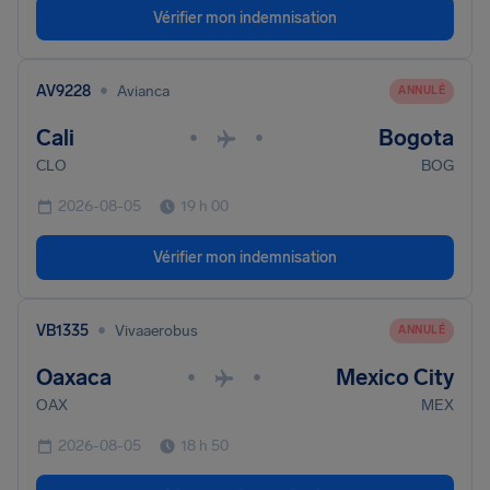
Vérifier mon indemnisation
•
AV9228
Avianca
ANNULÉ
Cali
Bogota
•
•
CLO
BOG
2026-08-05
19 h 00
Vérifier mon indemnisation
•
VB1335
Vivaaerobus
ANNULÉ
Oaxaca
Mexico City
•
•
OAX
MEX
2026-08-05
18 h 50