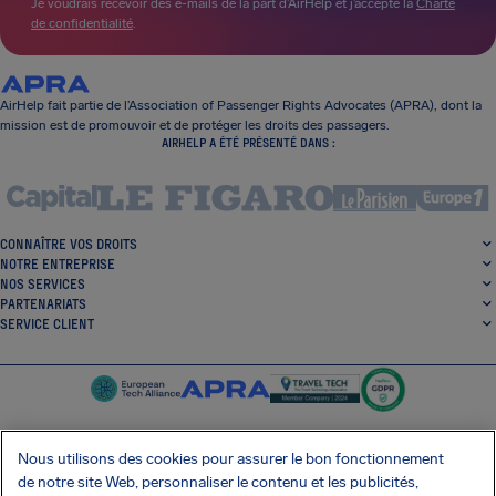
Je voudrais recevoir des e-mails de la part d’AirHelp et j’accepte la
Charte
de confidentialité
.
AirHelp fait partie de l’Association of Passenger Rights Advocates (APRA), dont la
mission est de promouvoir et de protéger les droits des passagers.
AIRHELP A ÉTÉ PRÉSENTÉ DANS :
CONNAÎTRE VOS DROITS
NOTRE ENTREPRISE
NOS SERVICES
PARTENARIATS
SERVICE CLIENT
Nous utilisons des cookies pour assurer le bon fonctionnement
de notre site Web, personnaliser le contenu et les publicités,
SocialFacebook
SocialTwitter
SocialInstagram
SocialLinkedin