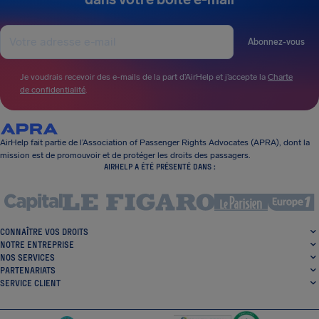
Abonnez-vous
Je voudrais recevoir des e-mails de la part d’AirHelp et j’accepte la
Charte
de confidentialité
.
AirHelp fait partie de l’Association of Passenger Rights Advocates (APRA), dont la
mission est de promouvoir et de protéger les droits des passagers.
AIRHELP A ÉTÉ PRÉSENTÉ DANS :
CONNAÎTRE VOS DROITS
NOTRE ENTREPRISE
NOS SERVICES
PARTENARIATS
SERVICE CLIENT