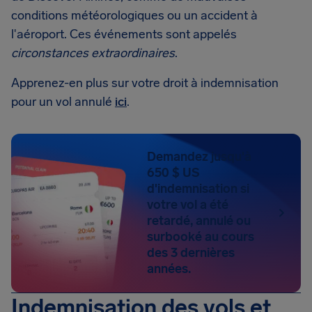
conditions météorologiques ou un accident à
l'aéroport. Ces événements sont appelés
circonstances extraordinaires
.
Apprenez-en plus sur votre droit à indemnisation
pour un vol annulé
ici
.
Demandez jusqu'à
650 $ US
d'indemnisation si
votre vol a été
retardé, annulé ou
surbooké au cours
des 3 dernières
années.
Indemnisation des vols et