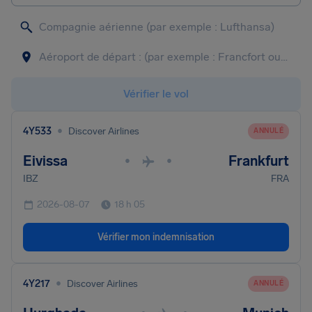
Vérifier le vol
•
4Y533
Discover Airlines
ANNULÉ
Eivissa
Frankfurt
•
•
IBZ
FRA
2026-08-07
18 h 05
Vérifier mon indemnisation
•
4Y217
Discover Airlines
ANNULÉ