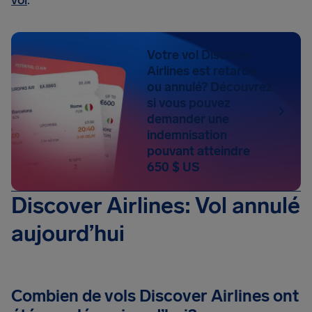
vol
.
Votre vol Discover
Airlines est retardé
ou annulé? Découvrez
si vous pouvez
demander une
indemnisation
pouvant atteindre
650 $ US
Discover Airlines: Vol annulé
aujourd’hui
Combien de vols Discover Airlines ont