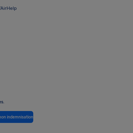
’AirHelp
es.
 mon indemnisation