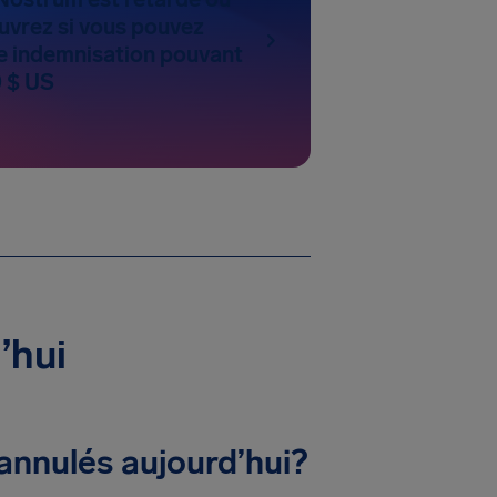
uvrez si vous pouvez
 indemnisation pouvant
0 $ US
’hui
annulés aujourd’hui?