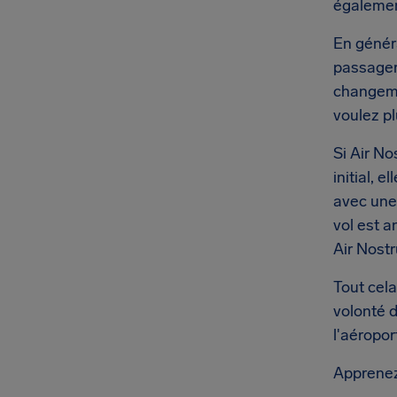
égalemen
En généra
passager
changeme
voulez pl
Si Air No
initial, 
avec une
vol est 
Air Nost
Tout cela
volonté 
l'aéropo
Apprenez