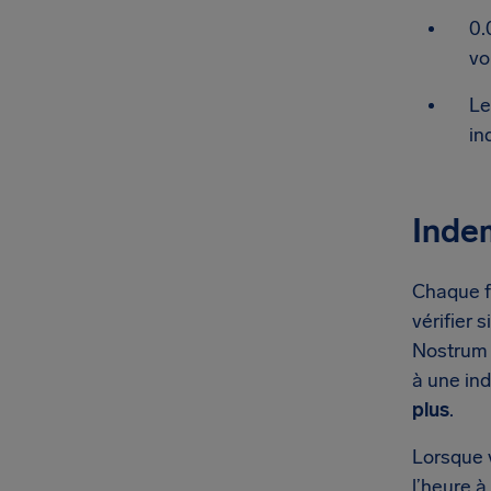
0.
vo
Le
in
Indem
Chaque fo
vérifier 
Nostrum 
à une in
plus
.
Lorsque 
l’heure à