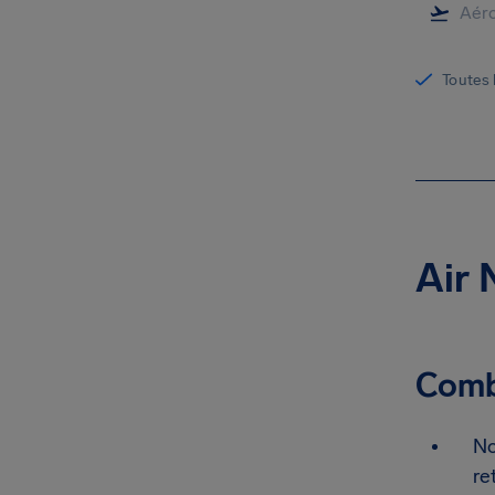
Toutes 
Air 
Combi
No
re