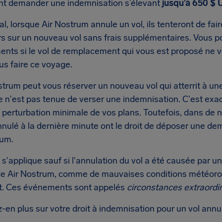
t demander une indemnisation s’élevant
jusqu’à 650 $
l, lorsque Air Nostrum annule un vol, ils tenteront de fai
s sur un nouveau vol sans frais supplémentaires. Vous 
nts si le vol de remplacement qui vous est proposé ne v
us faire ce voyage.
strum peut vous réserver un nouveau vol qui atterrit à une 
elle n'est pas tenue de verser une indemnisation. C'est exa
 perturbation minimale de vos plans. Toutefois, dans de 
annulé à la dernière minute ont le droit de déposer une 
rum.
 s'applique sauf si l'annulation du vol a été causée par
de Air Nostrum, comme de mauvaises conditions météorol
rt. Ces événements sont appelés
circonstances extraordi
-en plus sur votre droit à indemnisation pour un vol ann