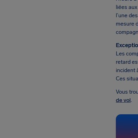
liées aux
l’une de
mesure d
compagni
Exceptio
Les comp
retard es
incident 
Ces situ
Vous trou
de vol
.