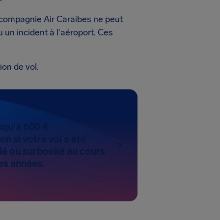
a compagnie Air Caraibes ne peut
un incident à l'aéroport. Ces
ion de vol.
qu'à 600 €
n si votre vol a été
lé ou surbooké au cours
es années.