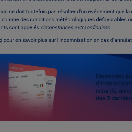
tion ne doit toutefois pas résulter d'un événement que l
r, comme des conditions météorologiques défavorables ou 
nts sont appelés
circonstances extraordinaires
.
ci
pour en savoir plus sur l'indemnisation en cas d'annulat
Demandez jus
d'indemnisatio
retardé, annu
des 3 dernièr