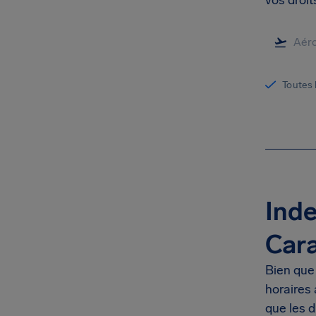
vos droi
Toutes 
Inde
Car
Bien que
horaires
que les d