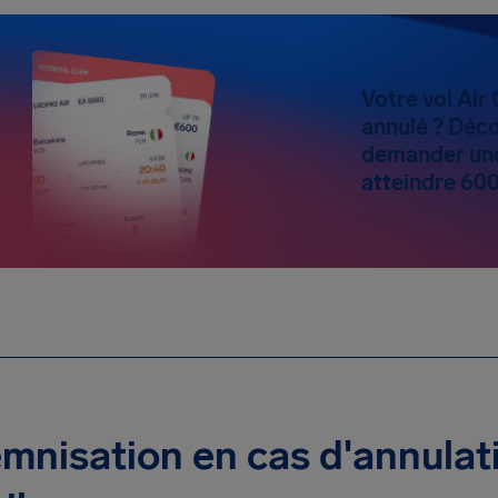
Votre vol Air
annulé ? Déco
demander une
atteindre 600
mnisation en cas d'annulati