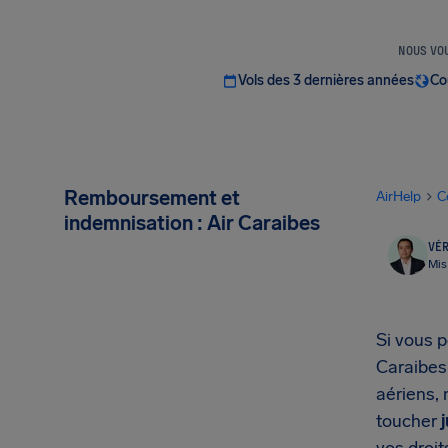
NOUS VOU
Vols des 3 dernières années
Co
Remboursement et
AirHelp
C
indemnisation : Air Caraibes
VÉR
Mis
Si vous p
Caraibes
aériens,
toucher