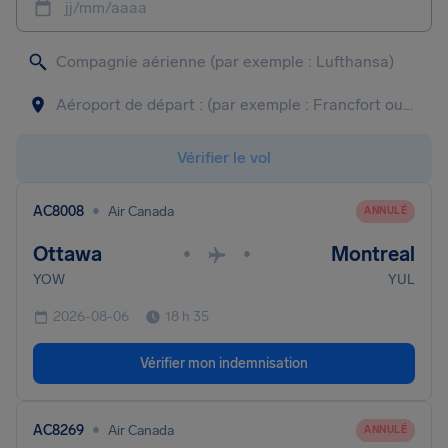
jj/mm/aaaa
Vérifier le vol
•
AC8008
Air Canada
ANNULÉ
Ottawa
Montreal
•
•
YOW
YUL
2026-08-06
18 h 35
Vérifier mon indemnisation
•
AC8269
Air Canada
ANNULÉ