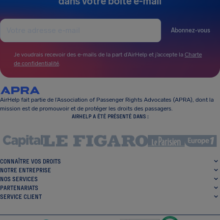
dans votre boîte e-mail
Abonnez-vous
Je voudrais recevoir des e-mails de la part d’AirHelp et j’accepte la
Charte
de confidentialité
.
AirHelp fait partie de l’Association of Passenger Rights Advocates (APRA), dont la
mission est de promouvoir et de protéger les droits des passagers.
AIRHELP A ÉTÉ PRÉSENTÉ DANS :
CONNAÎTRE VOS DROITS
NOTRE ENTREPRISE
NOS SERVICES
PARTENARIATS
SERVICE CLIENT