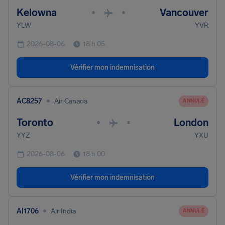
Kelowna
Vancouver
•
•
YLW
YVR
2026-08-06
18 h 05
Vérifier mon indemnisation
•
AC8257
Air Canada
ANNULÉ
Toronto
London
•
•
YYZ
YXU
2026-08-06
18 h 00
Vérifier mon indemnisation
•
AI1706
Air India
ANNULÉ