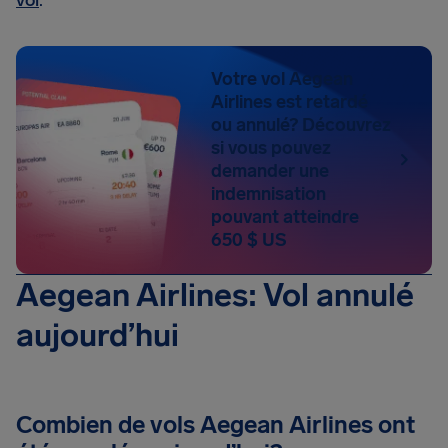
vol
.
Votre vol Aegean
Airlines est retardé
ou annulé? Découvrez
si vous pouvez
demander une
indemnisation
pouvant atteindre
650 $ US
Aegean Airlines: Vol annulé
aujourd’hui
Combien de vols Aegean Airlines ont