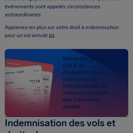
événements sont appelés
circonstances
extraordinaires
.
Apprenez-en plus sur votre droit à indemnisation
pour un vol annulé
ici
.
Demandez jusqu'à
650 $ US
d'indemnisation si
votre vol a été
retardé, annulé ou
surbooké au cours
des 3 dernières
années.
Indemnisation des vols et