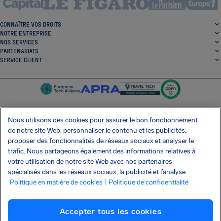
CONNAÎTRE VOS DROITS
NOTRE ENTREPRISE
NOS SERVICES
PARTENARIATS
SERVICE CLIENT
Nous utilisons des cookies pour assurer le bon fonctionnement
de notre site Web, personnaliser le contenu et les publicités,
SocialFacebook
SocialTwitter
SocialInstagram
SocialLinkedin
proposer des fonctionnalités de réseaux sociaux et analyser le
trafic. Nous partageons également des informations relatives à
OBTENEZ NOTRE APPLI GRATUITE
votre utilisation de notre site Web avec nos partenaires
spécialisés dans les réseaux sociaux, la publicité et l’analyse.
Politique en matière de cookies
| Politique de confidentialité
Conditions générales
Politique de confidentialité
Cookies
Imprint
Accepter tous les cookies
Attaque de la chaîne d'approvisionnement Shai-Hulud
Résilier le contrat