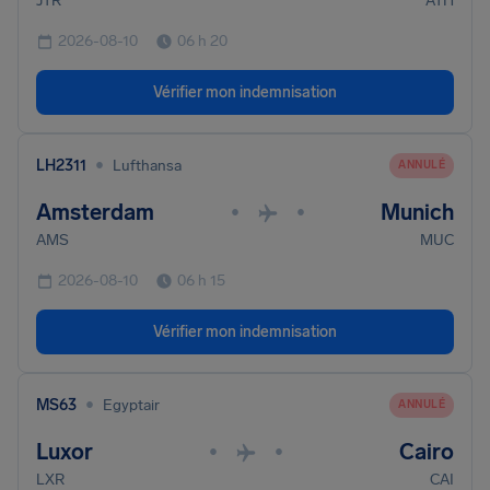
JTR
ATH
2026-08-10
06 h 20
Vérifier mon indemnisation
•
LH2311
Lufthansa
ANNULÉ
Amsterdam
Munich
•
•
AMS
MUC
2026-08-10
06 h 15
Vérifier mon indemnisation
•
MS63
Egyptair
ANNULÉ
Luxor
Cairo
•
•
LXR
CAI