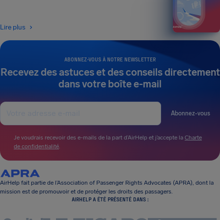
Lire plus
ABONNEZ-VOUS À NOTRE NEWSLETTER
Recevez des astuces et des conseils directement
dans votre boîte e-mail
Abonnez-vous
Je voudrais recevoir des e-mails de la part d’AirHelp et j’accepte la
Charte
de confidentialité
.
AirHelp fait partie de l’Association of Passenger Rights Advocates (APRA), dont la
mission est de promouvoir et de protéger les droits des passagers.
AIRHELP A ÉTÉ PRÉSENTÉ DANS :