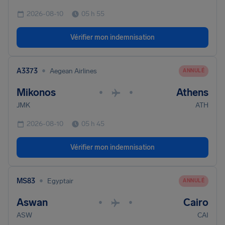
2026-08-10
05 h 55
Vérifier mon indemnisation
•
A3373
Aegean Airlines
ANNULÉ
Mikonos
Athens
•
•
JMK
ATH
2026-08-10
05 h 45
Vérifier mon indemnisation
•
MS83
Egyptair
ANNULÉ
Aswan
Cairo
•
•
ASW
CAI