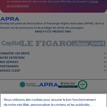
Je voudrais recevoir des e-mails de la part d’AirHelp et j’accepte la
Charte
de confidentialité
.
AirHelp fait partie de l’Association of Passenger Rights Advocates (APRA), dont la
mission est de promouvoir et de protéger les droits des passagers.
AIRHELP A ÉTÉ PRÉSENTÉ DANS :
CONNAÎTRE VOS DROITS
NOTRE ENTREPRISE
NOS SERVICES
PARTENARIATS
SERVICE CLIENT
Nous utilisons des cookies pour assurer le bon fonctionnement
de notre site Web, personnaliser le contenu et les publicités,
SocialFacebook
SocialTwitter
SocialInstagram
SocialLinkedin