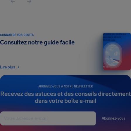
CONNAÎTRE VOS DROITS
Un guide des droits des
passagers aériens
Consultez notre guide facile
ÉDITION 2026
Lire plus
ABONNEZ-VOUS À NOTRE NEWSLETTER
Recevez des astuces et des conseils directement
dans votre boîte e-mail
Abonnez-vous