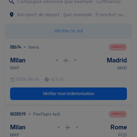
Vérifier le vol
•
IB674
Iberia
ANNULÉ
Milan
Madrid
•
•
MXP
MAD
2026-08-06
12 h 25
Vérifier mon indemnisation
•
W28519
FlexFlight ApS
ANNULÉ
Milan
Rome
•
•
MXP
FCO