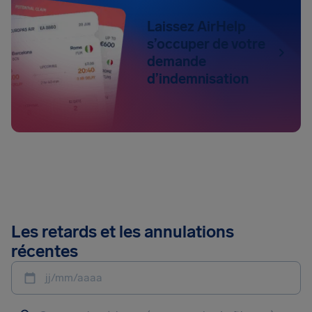
Laissez AirHelp
s’occuper de votre
demande
d’indemnisation
Les retards et les annulations
récentes
jj/mm/aaaa