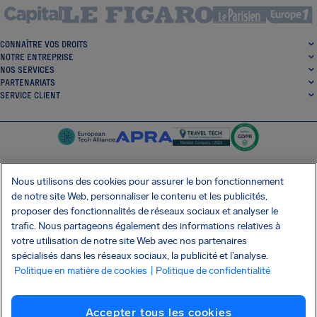
CONNAÎTRE VOS DROITS
NOTRE ENTREPRISE
NOS SERVICES
PARTENARIATS
SERVICE CLIENT
Nous utilisons des cookies pour assurer le bon fonctionnement
de notre site Web, personnaliser le contenu et les publicités,
SocialFacebook
SocialTwitter
SocialInstagram
SocialLinkedin
proposer des fonctionnalités de réseaux sociaux et analyser le
trafic. Nous partageons également des informations relatives à
OBTENEZ NOTRE APPLI GRATUITE
votre utilisation de notre site Web avec nos partenaires
spécialisés dans les réseaux sociaux, la publicité et l’analyse.
Politique en matière de cookies
| Politique de confidentialité
Conditions générales
Politique de confidentialité
Cookies
Imprint
Accepter tous les cookies