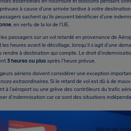
ses essentielles en nourriture et boissons pendant votre
 prévues à cause d’une arrivée tardive à votre destination.
passagers sachent qu’ils peuvent bénéficier d’une indemn
sonne
, en vertu de la loi de l'UE.
 les passagers sur un vol retardé en provenance de Aéro
les heures avant le décollage, lorsqu’il s’agit d’une dema
 rendre à destination qui compte. Le droit d’indemnisati
ent
3 heures ou plus
après l’heure prévue.
eurs aériens doivent considérer une exception importante
ances extraordinaires
. Si le retard de vol est dû à de ma
nt à l’aéroport ou une grève des contrôleurs du trafic aé
ser d’indemnisation car ce sont des situations indépenda
Votre vol ann