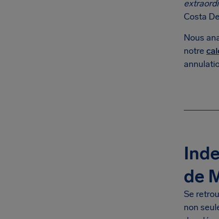
extraordi
Costa Del
Nous ana
notre
cal
annulatio
Inde
de M
Se retro
non seule