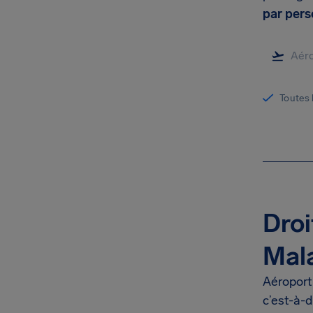
par per
Toutes 
Droi
Mala
Aéroport
c’est-à-d