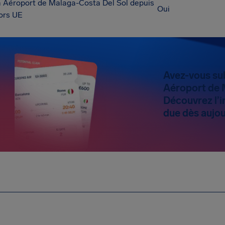
à Aéroport de Malaga-Costa Del Sol depuis
Oui
ors UE
Avez-vous sub
Aéroport de 
Découvrez l’i
due dès aujou