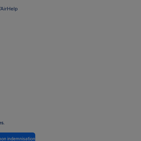
’AirHelp
es.
 mon indemnisation