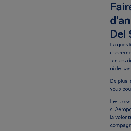
Fair
d’an
Del 
La quest
concernés
tenues d
où le pa
De plus, 
vous pou
Les passa
si Aérop
la volont
compagni