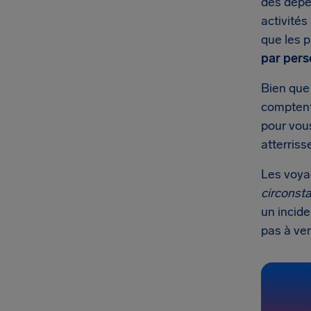
des dépen
activités
que les 
par per
Bien que
comptent 
pour vous
atterriss
Les voyag
circonst
un incide
pas à ver