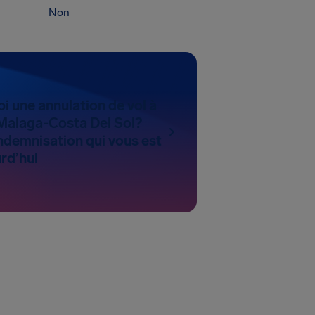
Non
i une annulation de vol à
Malaga-Costa Del Sol?
ndemnisation qui vous est
rd’hui