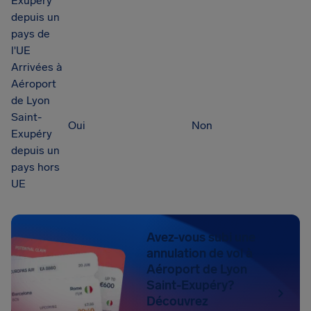
Exupéry
depuis un
pays de
l'UE
Arrivées à
Aéroport
de Lyon
Saint-
Oui
Non
Exupéry
depuis un
pays hors
UE
Avez-vous subi une
annulation de vol à
Aéroport de Lyon
Saint-Exupéry?
Découvrez