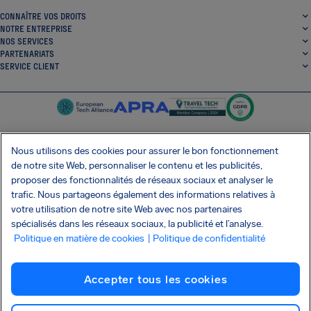
CONNAÎTRE VOS DROITS
NOTRE ENTREPRISE
NOS SERVICES
PARTENARIATS
SERVICE CLIENT
Nous utilisons des cookies pour assurer le bon fonctionnement
de notre site Web, personnaliser le contenu et les publicités,
SocialFacebook
SocialTwitter
SocialInstagram
SocialLinkedin
proposer des fonctionnalités de réseaux sociaux et analyser le
trafic. Nous partageons également des informations relatives à
OBTENEZ NOTRE APPLI GRATUITE
votre utilisation de notre site Web avec nos partenaires
spécialisés dans les réseaux sociaux, la publicité et l’analyse.
Politique en matière de cookies
| Politique de confidentialité
Conditions générales
Politique de confidentialité
Cookies
Imprint
Accepter tous les cookies
Attaque de la chaîne d'approvisionnement Shai-Hulud
Résilier le contrat