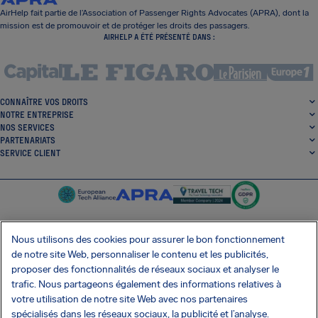
AirHelp fait partie de l’Association of Passenger Rights Advocates (APRA), dont la
mission est de promouvoir et de protéger les droits des passagers.
AIRHELP A ÉTÉ PRÉSENTÉ DANS :
CONNAÎTRE VOS DROITS
NOTRE ENTREPRISE
NOS SERVICES
PARTENARIATS
SERVICE CLIENT
Nous utilisons des cookies pour assurer le bon fonctionnement
de notre site Web, personnaliser le contenu et les publicités,
SocialFacebook
SocialTwitter
SocialInstagram
SocialLinkedin
proposer des fonctionnalités de réseaux sociaux et analyser le
trafic. Nous partageons également des informations relatives à
OBTENEZ NOTRE APPLI GRATUITE
votre utilisation de notre site Web avec nos partenaires
spécialisés dans les réseaux sociaux, la publicité et l’analyse.