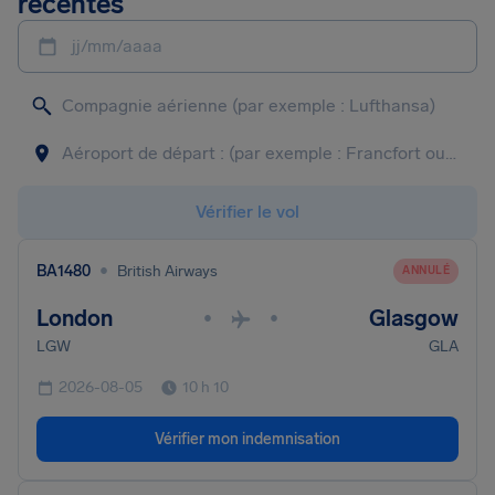
récentes
jj/mm/aaaa
Vérifier le vol
•
BA1480
British Airways
ANNULÉ
London
Glasgow
•
•
LGW
GLA
2026-08-05
10 h 10
Vérifier mon indemnisation