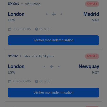
•
UX1014
Air Europa
ANNULÉ
London
Madrid
•
•
LGW
MAD
2026-08-05
09 h 00
Vérifier mon indemnisation
•
8Y702
Isles of Scilly Skybus
ANNULÉ
London
Newquay
•
•
LGW
NQY
2026-08-05
08 h 05
Vérifier mon indemnisation