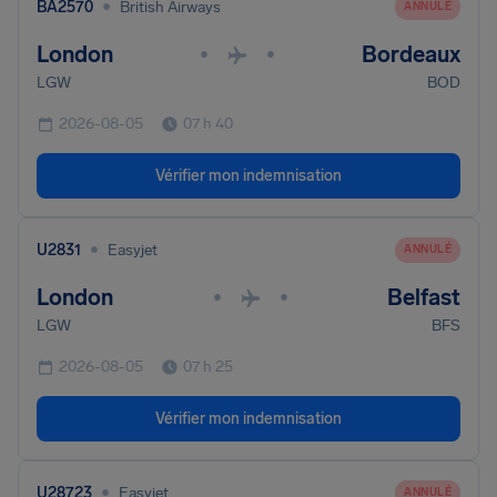
•
BA2570
British Airways
ANNULÉ
London
Bordeaux
•
•
LGW
BOD
2026-08-05
07 h 40
Vérifier mon indemnisation
•
U2831
Easyjet
ANNULÉ
London
Belfast
•
•
LGW
BFS
2026-08-05
07 h 25
Vérifier mon indemnisation
•
U28723
Easyjet
ANNULÉ