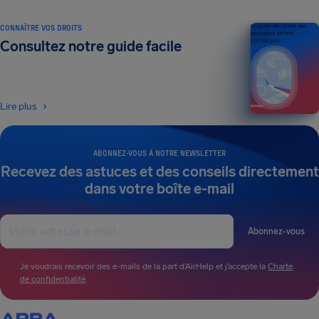
CONNAÎTRE VOS DROITS
Un guide des droits des
passagers aériens
Consultez notre guide facile
ÉDITION 2026
Lire plus
ABONNEZ-VOUS À NOTRE NEWSLETTER
Recevez des astuces et des conseils directement
dans votre boîte e-mail
Abonnez-vous
Je voudrais recevoir des e-mails de la part d’AirHelp et j’accepte la
Charte
de confidentialité
.