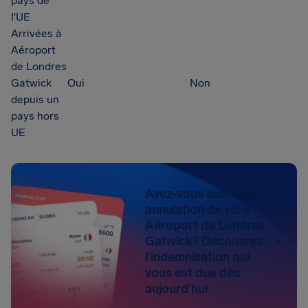
pays de
l'UE
Arrivées à
Aéroport
de Londres
Gatwick
Oui
Non
depuis un
pays hors
UE
Avez-vous subi une
annulation de vol à
Aéroport de Londres
Gatwick? Découvrez
l’indemnisation qui
vous est due dès
aujourd’hui